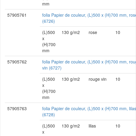
mm
57905761
folia Papier de couleur, (L)500 x (H)700 mm, ros
(6726)
(L)500
130 g/m2
rose
10
x
(H)700
mm
57905762
folia Papier de couleur, (L)500 x (H)700 mm, ro
vin (6727)
(L)500
130 g/m2
rouge vin
10
x
(H)700
mm
57905763
folia Papier de couleur, (L)500 x (H)700 mm, lila
(6728)
(L)500
130 g/m2
lilas
10
x