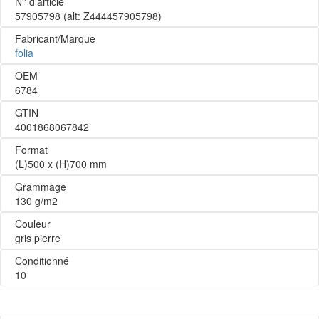
N° d'article
57905798
(alt: Z444457905798)
Fabricant/Marque
folia
OEM
6784
GTIN
4001868067842
Format
(L)500 x (H)700 mm
Grammage
130 g/m2
Couleur
gris pierre
Conditionné
10