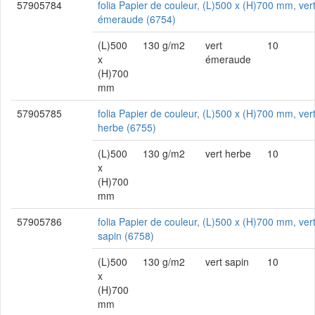
57905784
folia Papier de couleur, (L)500 x (H)700 mm, ver
émeraude (6754)
(L)500
130 g/m2
vert
10
x
émeraude
(H)700
mm
57905785
folia Papier de couleur, (L)500 x (H)700 mm, ver
herbe (6755)
(L)500
130 g/m2
vert herbe
10
x
(H)700
mm
57905786
folia Papier de couleur, (L)500 x (H)700 mm, ver
sapin (6758)
(L)500
130 g/m2
vert sapin
10
x
(H)700
mm