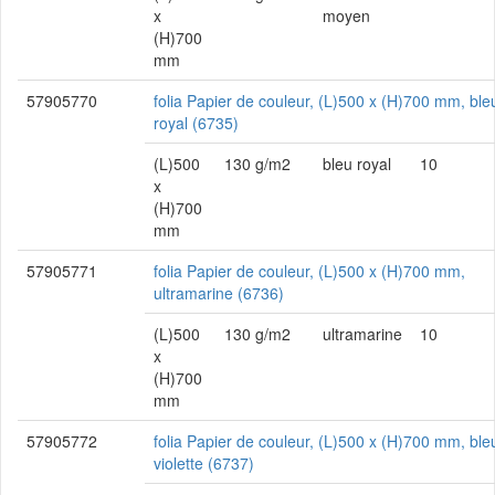
x
moyen
(H)700
mm
57905770
folia Papier de couleur, (L)500 x (H)700 mm, ble
royal (6735)
(L)500
130 g/m2
bleu royal
10
x
(H)700
mm
57905771
folia Papier de couleur, (L)500 x (H)700 mm,
ultramarine (6736)
(L)500
130 g/m2
ultramarine
10
x
(H)700
mm
57905772
folia Papier de couleur, (L)500 x (H)700 mm, ble
violette (6737)