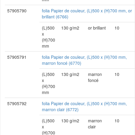
57905790
folia Papier de couleur, (L)500 x (H)700 mm, or
brillant (6766)
(L)500
130 g/m2
or brillant
10
x
(H)700
mm
57905791
folia Papier de couleur, (L)500 x (H)700 mm,
marron foncé (6770)
(L)500
130 g/m2
marron
10
x
foncé
(H)700
mm
57905792
folia Papier de couleur, (L)500 x (H)700 mm,
marron clair (6772)
(L)500
130 g/m2
marron
10
x
clair
(H)700