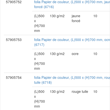
57905752
folia Papier de couleur, (L)500 x (H)700 mm, jau
foncé (6716)
(L)500
130 g/m2
jaune
10
x
foncé
(H)700
mm
57905753
folia Papier de couleur, (L)500 x (H)700 mm, ocr
(6717)
(L)500
130 g/m2
ocre
10
x
(H)700
mm
57905754
folia Papier de couleur, (L)500 x (H)700 mm, ro
tuile (6718)
(L)500
130 g/m2
rouge tuile
10
x
(H)700
mm