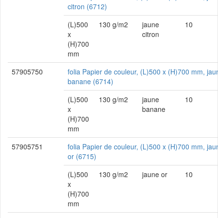
citron (6712)
(L)500
130 g/m2
jaune
10
x
citron
(H)700
mm
57905750
folia Papier de couleur, (L)500 x (H)700 mm, jau
banane (6714)
(L)500
130 g/m2
jaune
10
x
banane
(H)700
mm
57905751
folia Papier de couleur, (L)500 x (H)700 mm, jau
or (6715)
(L)500
130 g/m2
jaune or
10
x
(H)700
mm