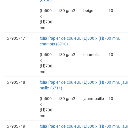
(L)500
130 g/m2
beige
10
x
(H)700
mm
57905747
folia Papier de couleur, (L)500 x (H)700 mm,
chamois (6710)
(L)500
130 g/m2
chamois
10
x
(H)700
mm
57905748
folia Papier de couleur, (L)500 x (H)700 mm, jau
paille (6711)
(L)500
130 g/m2
jaune paille
10
x
(H)700
mm
57905749
folia Papier de couleur, (L)500 x (H)700 mm, jau