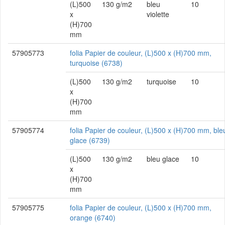
(L)500
130 g/m2
bleu
10
x
violette
(H)700
mm
57905773
folia Papier de couleur, (L)500 x (H)700 mm,
turquoise (6738)
(L)500
130 g/m2
turquoise
10
x
(H)700
mm
57905774
folia Papier de couleur, (L)500 x (H)700 mm, ble
glace (6739)
(L)500
130 g/m2
bleu glace
10
x
(H)700
mm
57905775
folia Papier de couleur, (L)500 x (H)700 mm,
orange (6740)