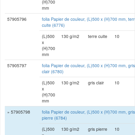
(H)700
mm
57905796
folia Papier de couleur, (L)500 x (H)700 mm, ter
cuite (6776)
(L)500
130 g/m2
terre cuite
10
x
(H)700
mm
57905797
folia Papier de couleur, (L)500 x (H)700 mm, gris
clair (6780)
(L)500
130 g/m2
gris clair
10
x
(H)700
mm
» 57905798
folia Papier de couleur, (L)500 x (H)700 mm, gris
pierre (6784)
(L)500
130 g/m2
gris pierre
10