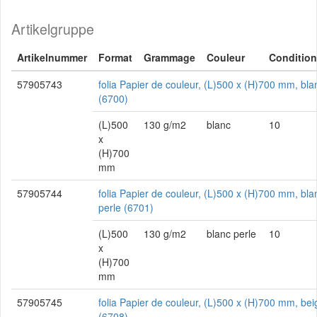
Artikelgruppe
Artikelnummer
Format
Grammage
Couleur
Conditio
57905743
folia Papier de couleur, (L)500 x (H)700 mm, bla
(6700)
(L)500
130 g/m2
blanc
10
x
(H)700
mm
57905744
folia Papier de couleur, (L)500 x (H)700 mm, bla
perle (6701)
(L)500
130 g/m2
blanc perle
10
x
(H)700
mm
57905745
folia Papier de couleur, (L)500 x (H)700 mm, bei
(6708)