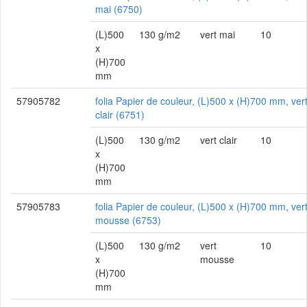
mai (6750)
(L)500
130 g/m2
vert mai
10
x
(H)700
mm
57905782
folia Papier de couleur, (L)500 x (H)700 mm, ver
clair (6751)
(L)500
130 g/m2
vert clair
10
x
(H)700
mm
57905783
folia Papier de couleur, (L)500 x (H)700 mm, ver
mousse (6753)
(L)500
130 g/m2
vert
10
x
mousse
(H)700
mm