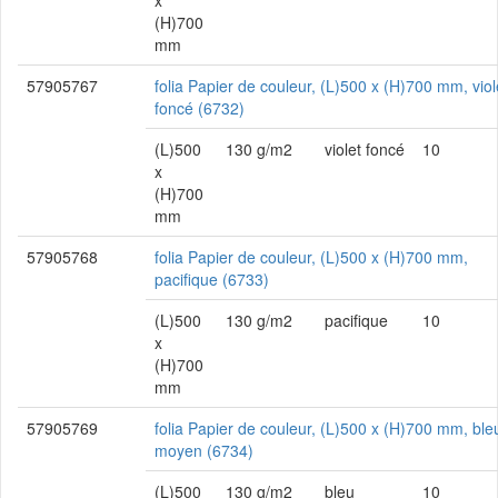
x
(H)700
mm
57905767
folia Papier de couleur, (L)500 x (H)700 mm, viol
foncé (6732)
(L)500
130 g/m2
violet foncé
10
x
(H)700
mm
57905768
folia Papier de couleur, (L)500 x (H)700 mm,
pacifique (6733)
(L)500
130 g/m2
pacifique
10
x
(H)700
mm
57905769
folia Papier de couleur, (L)500 x (H)700 mm, ble
moyen (6734)
(L)500
130 g/m2
bleu
10