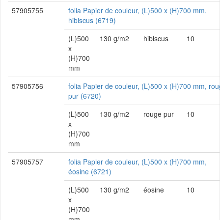
57905755
folia Papier de couleur, (L)500 x (H)700 mm,
hibiscus (6719)
(L)500
130 g/m2
hibiscus
10
x
(H)700
mm
57905756
folia Papier de couleur, (L)500 x (H)700 mm, ro
pur (6720)
(L)500
130 g/m2
rouge pur
10
x
(H)700
mm
57905757
folia Papier de couleur, (L)500 x (H)700 mm,
éosine (6721)
(L)500
130 g/m2
éosine
10
x
(H)700
mm