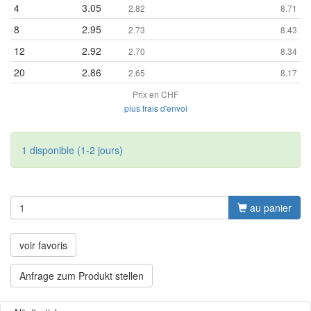
4
3.05
2.82
8.71
8
2.95
2.73
8.43
12
2.92
2.70
8.34
20
2.86
2.65
8.17
Prix en CHF
plus frais d'envoi
1 disponible (1-2 jours)
au panier
voir favoris
Anfrage zum Produkt stellen