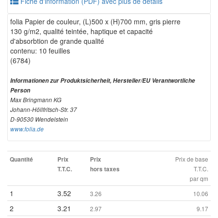
Fiche d'information (PDF) avec plus de détails
folia Papier de couleur, (L)500 x (H)700 mm, gris pierre
130 g/m2, qualité teintée, haptique et capacité
d'absorbtion de grande qualité
contenu: 10 feuilles
(6784)
Informationen zur Produktsicherheit, Hersteller/EU Verantwortliche
Person
Max Bringmann KG
Johann-Höllfritsch-Str. 37
D-90530 Wendelstein
www.folia.de
Prix de base
Quantité
Prix
Prix
T.T.C.
T.T.C.
hors taxes
par qm
1
3.52
3.26
10.06
2
3.21
2.97
9.17