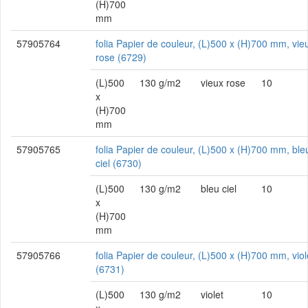
(H)700
mm
57905764
folia Papier de couleur, (L)500 x (H)700 mm, vie
rose (6729)
(L)500
130 g/m2
vieux rose
10
x
(H)700
mm
57905765
folia Papier de couleur, (L)500 x (H)700 mm, ble
ciel (6730)
(L)500
130 g/m2
bleu ciel
10
x
(H)700
mm
57905766
folia Papier de couleur, (L)500 x (H)700 mm, viol
(6731)
(L)500
130 g/m2
violet
10