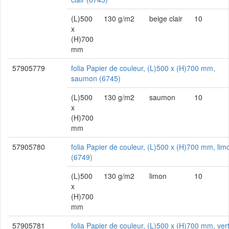
(L)500
130 g/m2
beige clair
10
x
(H)700
mm
57905779
folia Papier de couleur, (L)500 x (H)700 mm,
saumon (6745)
(L)500
130 g/m2
saumon
10
x
(H)700
mm
57905780
folia Papier de couleur, (L)500 x (H)700 mm, lim
(6749)
(L)500
130 g/m2
limon
10
x
(H)700
mm
57905781
folia Papier de couleur, (L)500 x (H)700 mm, ver