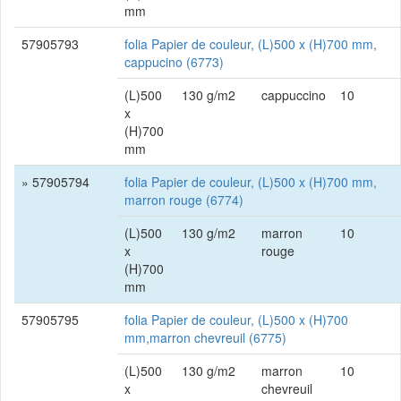
mm
57905793
folia Papier de couleur, (L)500 x (H)700 mm,
cappucino (6773)
(L)500
130 g/m2
cappuccino
10
x
(H)700
mm
» 57905794
folia Papier de couleur, (L)500 x (H)700 mm,
marron rouge (6774)
(L)500
130 g/m2
marron
10
x
rouge
(H)700
mm
57905795
folia Papier de couleur, (L)500 x (H)700
mm,marron chevreuil (6775)
(L)500
130 g/m2
marron
10
x
chevreuil