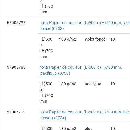
x
(H)700
mm
57905767
folia Papier de couleur, (L)500 x (H)700 mm, viol
foncé (6732)
(L)500
130 g/m2
violet foncé
10
x
(H)700
mm
57905768
folia Papier de couleur, (L)500 x (H)700 mm,
pacifique (6733)
(L)500
130 g/m2
pacifique
10
x
(H)700
mm
57905769
folia Papier de couleur, (L)500 x (H)700 mm, ble
moyen (6734)
(L)500
130 g/m2
bleu
10