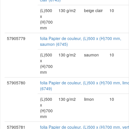
(L)500
130 g/m2
beige clair
10
x
(H)700
mm
57905779
folia Papier de couleur, (L)500 x (H)700 mm,
saumon (6745)
(L)500
130 g/m2
saumon
10
x
(H)700
mm
57905780
folia Papier de couleur, (L)500 x (H)700 mm, lim
(6749)
(L)500
130 g/m2
limon
10
x
(H)700
mm
57905781
folia Papier de couleur, (L)500 x (H)700 mm, ver