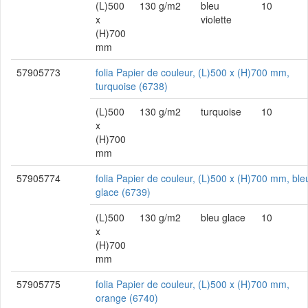
(L)500
130 g/m2
bleu
10
x
violette
(H)700
mm
57905773
folia Papier de couleur, (L)500 x (H)700 mm,
turquoise (6738)
(L)500
130 g/m2
turquoise
10
x
(H)700
mm
57905774
folia Papier de couleur, (L)500 x (H)700 mm, ble
glace (6739)
(L)500
130 g/m2
bleu glace
10
x
(H)700
mm
57905775
folia Papier de couleur, (L)500 x (H)700 mm,
orange (6740)