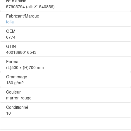
N° d'article
57905794
(alt: Z1540856)
Fabricant/Marque
folia
OEM
6774
GTIN
4001868016543
Format
(L)500 x (H)700 mm
Grammage
130 g/m2
Couleur
marron rouge
Conditionné
10