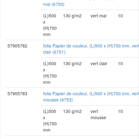
mai (6750)
(L)500
130 g/m2
vert mai
10
x
(H)700
mm
57905782
folia Papier de couleur, (L)500 x (H)700 mm, ver
clair (6751)
(L)500
130 g/m2
vert clair
10
x
(H)700
mm
57905783
folia Papier de couleur, (L)500 x (H)700 mm, ver
mousse (6753)
(L)500
130 g/m2
vert
10
x
mousse
(H)700
mm