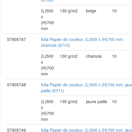
(L)500
130 g/m2
beige
10
x
(H)700
mm
57905747
folia Papier de couleur, (L)500 x (H)700 mm,
chamois (6710)
(L)500
130 g/m2
chamois
10
x
(H)700
mm
57905748
folia Papier de couleur, (L)500 x (H)700 mm, jau
paille (6711)
(L)500
130 g/m2
jaune paille
10
x
(H)700
mm
57905749
folia Papier de couleur, (L)500 x (H)700 mm, jau