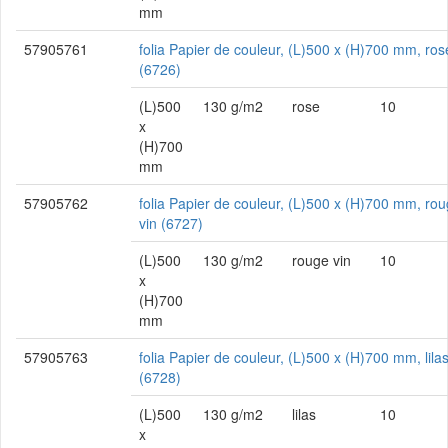
mm
57905761
folia Papier de couleur, (L)500 x (H)700 mm, ros
(6726)
(L)500
130 g/m2
rose
10
x
(H)700
mm
57905762
folia Papier de couleur, (L)500 x (H)700 mm, ro
vin (6727)
(L)500
130 g/m2
rouge vin
10
x
(H)700
mm
57905763
folia Papier de couleur, (L)500 x (H)700 mm, lila
(6728)
(L)500
130 g/m2
lilas
10
x