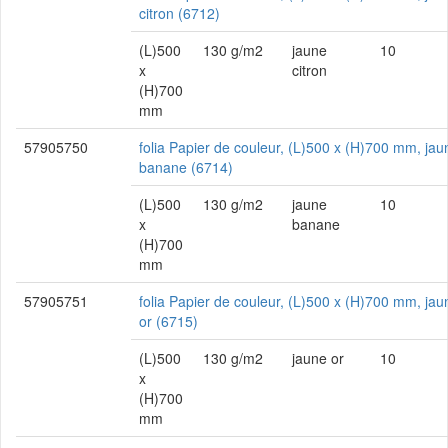
citron (6712)
(L)500
130 g/m2
jaune
10
x
citron
(H)700
mm
57905750
folia Papier de couleur, (L)500 x (H)700 mm, jau
banane (6714)
(L)500
130 g/m2
jaune
10
x
banane
(H)700
mm
57905751
folia Papier de couleur, (L)500 x (H)700 mm, jau
or (6715)
(L)500
130 g/m2
jaune or
10
x
(H)700
mm