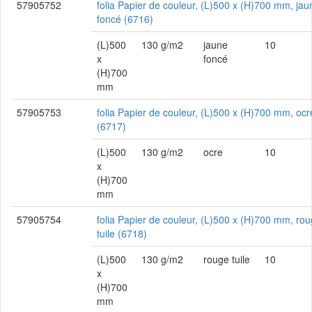
57905752
folia Papier de couleur, (L)500 x (H)700 mm, jau
foncé (6716)
(L)500
130 g/m2
jaune
10
x
foncé
(H)700
mm
57905753
folia Papier de couleur, (L)500 x (H)700 mm, ocr
(6717)
(L)500
130 g/m2
ocre
10
x
(H)700
mm
57905754
folia Papier de couleur, (L)500 x (H)700 mm, ro
tuile (6718)
(L)500
130 g/m2
rouge tuile
10
x
(H)700
mm