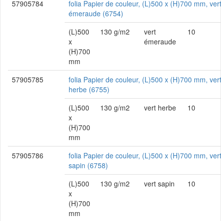
57905784
folia Papier de couleur, (L)500 x (H)700 mm, ver
émeraude (6754)
(L)500
130 g/m2
vert
10
x
émeraude
(H)700
mm
57905785
folia Papier de couleur, (L)500 x (H)700 mm, ver
herbe (6755)
(L)500
130 g/m2
vert herbe
10
x
(H)700
mm
57905786
folia Papier de couleur, (L)500 x (H)700 mm, ver
sapin (6758)
(L)500
130 g/m2
vert sapin
10
x
(H)700
mm