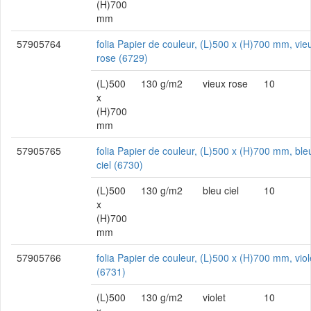
(H)700
mm
57905764
folia Papier de couleur, (L)500 x (H)700 mm, vie
rose (6729)
(L)500
130 g/m2
vieux rose
10
x
(H)700
mm
57905765
folia Papier de couleur, (L)500 x (H)700 mm, ble
ciel (6730)
(L)500
130 g/m2
bleu ciel
10
x
(H)700
mm
57905766
folia Papier de couleur, (L)500 x (H)700 mm, viol
(6731)
(L)500
130 g/m2
violet
10