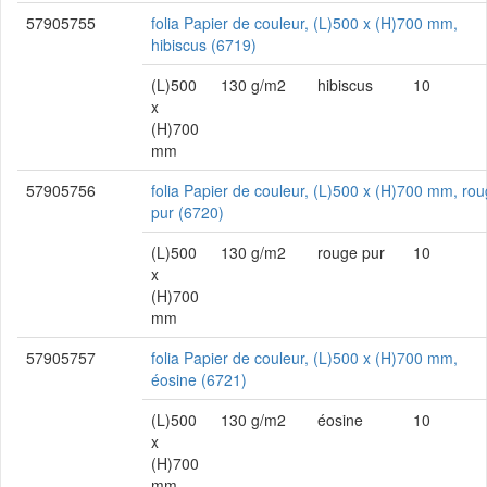
57905755
folia Papier de couleur, (L)500 x (H)700 mm,
hibiscus (6719)
(L)500
130 g/m2
hibiscus
10
x
(H)700
mm
57905756
folia Papier de couleur, (L)500 x (H)700 mm, ro
pur (6720)
(L)500
130 g/m2
rouge pur
10
x
(H)700
mm
57905757
folia Papier de couleur, (L)500 x (H)700 mm,
éosine (6721)
(L)500
130 g/m2
éosine
10
x
(H)700
mm