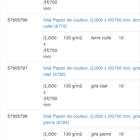
(H)700
mm
57905796
folia Papier de couleur, (L)500 x (H)700 mm, ter
cuite (6776)
(L)500
130 g/m2
terre cuite
10
x
(H)700
mm
57905797
folia Papier de couleur, (L)500 x (H)700 mm, gris
clair (6780)
(L)500
130 g/m2
gris clair
10
x
(H)700
mm
57905798
folia Papier de couleur, (L)500 x (H)700 mm, gris
pierre (6784)
(L)500
130 g/m2
gris pierre
10