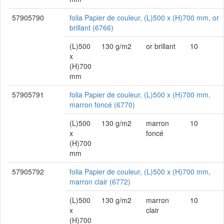
57905790
folia Papier de couleur, (L)500 x (H)700 mm, or
brillant (6766)
(L)500
130 g/m2
or brillant
10
x
(H)700
mm
57905791
folia Papier de couleur, (L)500 x (H)700 mm,
marron foncé (6770)
(L)500
130 g/m2
marron
10
x
foncé
(H)700
mm
57905792
folia Papier de couleur, (L)500 x (H)700 mm,
marron clair (6772)
(L)500
130 g/m2
marron
10
x
clair
(H)700