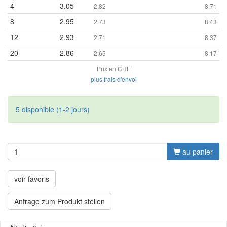
4
3.05
2.82
8.71
8
2.95
2.73
8.43
12
2.93
2.71
8.37
20
2.86
2.65
8.17
Prix en CHF
plus frais d'envoi
5 disponible (1-2 jours)
au panier
voir favoris
Anfrage zum Produkt stellen