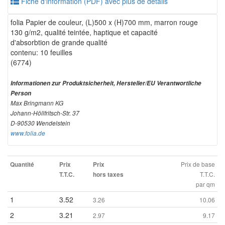
Fiche d'information (PDF) avec plus de détails
folia Papier de couleur, (L)500 x (H)700 mm, marron rouge
130 g/m2, qualité teintée, haptique et capacité
d'absorbtion de grande qualité
contenu: 10 feuilles
(6774)
Informationen zur Produktsicherheit, Hersteller/EU Verantwortliche
Person
Max Bringmann KG
Johann-Höllfritsch-Str. 37
D-90530 Wendelstein
www.folia.de
Prix de base
Quantité
Prix
Prix
T.T.C.
T.T.C.
hors taxes
par qm
1
3.52
3.26
10.06
2
3.21
2.97
9.17