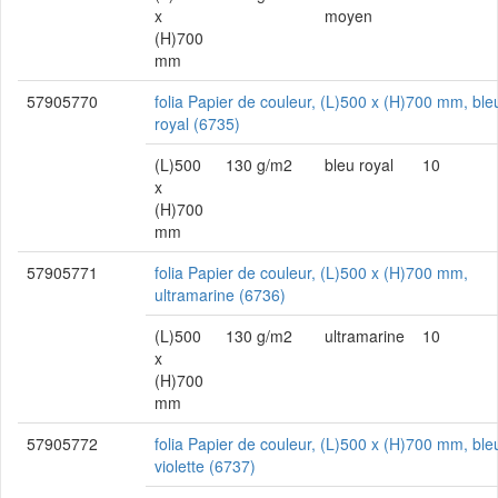
x
moyen
(H)700
mm
57905770
folia Papier de couleur, (L)500 x (H)700 mm, ble
royal (6735)
(L)500
130 g/m2
bleu royal
10
x
(H)700
mm
57905771
folia Papier de couleur, (L)500 x (H)700 mm,
ultramarine (6736)
(L)500
130 g/m2
ultramarine
10
x
(H)700
mm
57905772
folia Papier de couleur, (L)500 x (H)700 mm, ble
violette (6737)