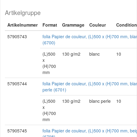
Artikelgruppe
Artikelnummer
Format
Grammage
Couleur
Conditio
57905743
folia Papier de couleur, (L)500 x (H)700 mm, bla
(6700)
(L)500
130 g/m2
blanc
10
x
(H)700
mm
57905744
folia Papier de couleur, (L)500 x (H)700 mm, bla
perle (6701)
(L)500
130 g/m2
blanc perle
10
x
(H)700
mm
57905745
folia Papier de couleur, (L)500 x (H)700 mm, bei
(6708)