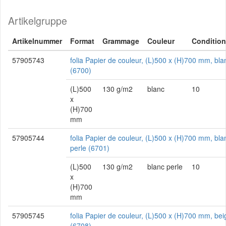
Artikelgruppe
Artikelnummer
Format
Grammage
Couleur
Conditio
57905743
folia Papier de couleur, (L)500 x (H)700 mm, bla
(6700)
(L)500
130 g/m2
blanc
10
x
(H)700
mm
57905744
folia Papier de couleur, (L)500 x (H)700 mm, bla
perle (6701)
(L)500
130 g/m2
blanc perle
10
x
(H)700
mm
57905745
folia Papier de couleur, (L)500 x (H)700 mm, bei
(6708)