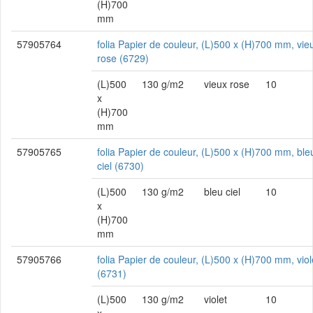
(H)700
mm
57905764
folia Papier de couleur, (L)500 x (H)700 mm, vie
rose (6729)
(L)500
130 g/m2
vieux rose
10
x
(H)700
mm
57905765
folia Papier de couleur, (L)500 x (H)700 mm, ble
ciel (6730)
(L)500
130 g/m2
bleu ciel
10
x
(H)700
mm
57905766
folia Papier de couleur, (L)500 x (H)700 mm, viol
(6731)
(L)500
130 g/m2
violet
10