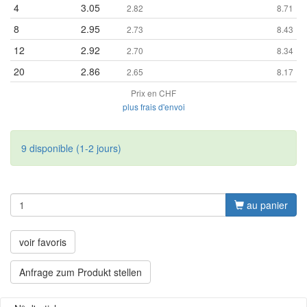
4
3.05
2.82
8.71
8
2.95
2.73
8.43
12
2.92
2.70
8.34
20
2.86
2.65
8.17
Prix en CHF
plus frais d'envoi
9 disponible (1-2 jours)
au panier
voir favoris
Anfrage zum Produkt stellen