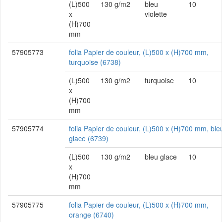
(L)500
130 g/m2
bleu
10
x
violette
(H)700
mm
57905773
folia Papier de couleur, (L)500 x (H)700 mm,
turquoise (6738)
(L)500
130 g/m2
turquoise
10
x
(H)700
mm
57905774
folia Papier de couleur, (L)500 x (H)700 mm, ble
glace (6739)
(L)500
130 g/m2
bleu glace
10
x
(H)700
mm
57905775
folia Papier de couleur, (L)500 x (H)700 mm,
orange (6740)