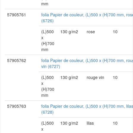
mm
57905761
folia Papier de couleur, (L)500 x (H)700 mm, ros
(6726)
(L)500
130 g/m2
rose
10
x
(H)700
mm
57905762
folia Papier de couleur, (L)500 x (H)700 mm, ro
vin (6727)
(L)500
130 g/m2
rouge vin
10
x
(H)700
mm
57905763
folia Papier de couleur, (L)500 x (H)700 mm, lila
(6728)
(L)500
130 g/m2
lilas
10
x