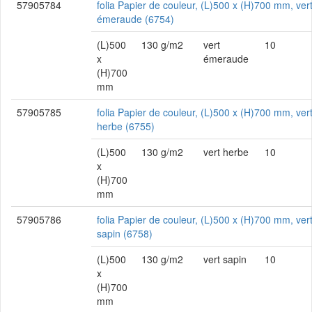
57905784
folia Papier de couleur, (L)500 x (H)700 mm, ver
émeraude (6754)
(L)500
130 g/m2
vert
10
x
émeraude
(H)700
mm
57905785
folia Papier de couleur, (L)500 x (H)700 mm, ver
herbe (6755)
(L)500
130 g/m2
vert herbe
10
x
(H)700
mm
57905786
folia Papier de couleur, (L)500 x (H)700 mm, ver
sapin (6758)
(L)500
130 g/m2
vert sapin
10
x
(H)700
mm