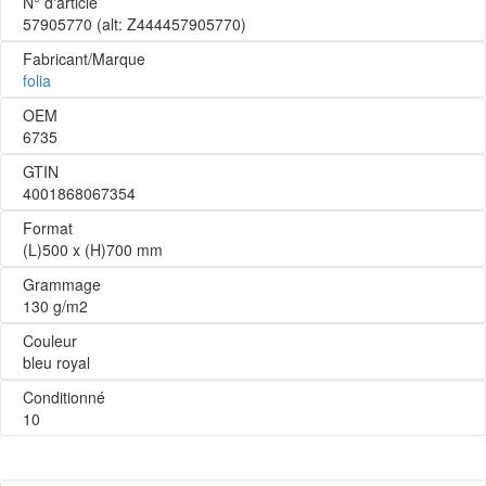
N° d'article
57905770
(alt: Z444457905770)
Fabricant/Marque
folia
OEM
6735
GTIN
4001868067354
Format
(L)500 x (H)700 mm
Grammage
130 g/m2
Couleur
bleu royal
Conditionné
10