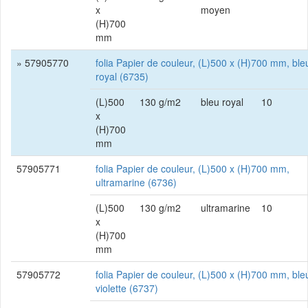
x
moyen
(H)700
mm
» 57905770
folia Papier de couleur, (L)500 x (H)700 mm, ble
royal (6735)
(L)500
130 g/m2
bleu royal
10
x
(H)700
mm
57905771
folia Papier de couleur, (L)500 x (H)700 mm,
ultramarine (6736)
(L)500
130 g/m2
ultramarine
10
x
(H)700
mm
57905772
folia Papier de couleur, (L)500 x (H)700 mm, ble
violette (6737)