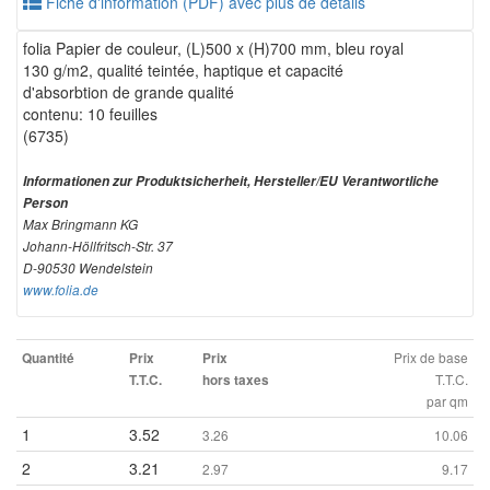
Fiche d'information (PDF) avec plus de détails
folia Papier de couleur, (L)500 x (H)700 mm, bleu royal
130 g/m2, qualité teintée, haptique et capacité
d'absorbtion de grande qualité
contenu: 10 feuilles
(6735)
Informationen zur Produktsicherheit, Hersteller/EU Verantwortliche
Person
Max Bringmann KG
Johann-Höllfritsch-Str. 37
D-90530 Wendelstein
www.folia.de
Prix de base
Quantité
Prix
Prix
T.T.C.
T.T.C.
hors taxes
par qm
1
3.52
3.26
10.06
2
3.21
2.97
9.17