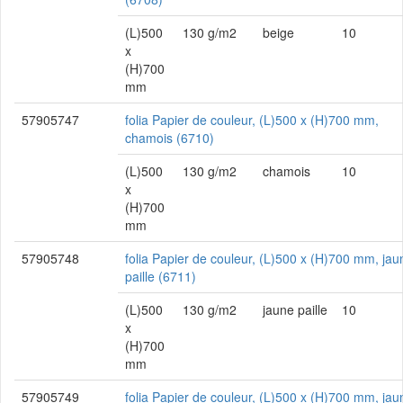
(L)500
130 g/m2
beige
10
x
(H)700
mm
57905747
folia Papier de couleur, (L)500 x (H)700 mm,
chamois (6710)
(L)500
130 g/m2
chamois
10
x
(H)700
mm
57905748
folia Papier de couleur, (L)500 x (H)700 mm, jau
paille (6711)
(L)500
130 g/m2
jaune paille
10
x
(H)700
mm
57905749
folia Papier de couleur, (L)500 x (H)700 mm, jau