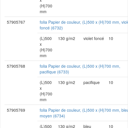
x
(H)700
mm
57905767
folia Papier de couleur, (L)500 x (H)700 mm, viol
foncé (6732)
(L)500
130 g/m2
violet foncé
10
x
(H)700
mm
57905768
folia Papier de couleur, (L)500 x (H)700 mm,
pacifique (6733)
(L)500
130 g/m2
pacifique
10
x
(H)700
mm
57905769
folia Papier de couleur, (L)500 x (H)700 mm, ble
moyen (6734)
(L)500
130 g/m2
bleu
10