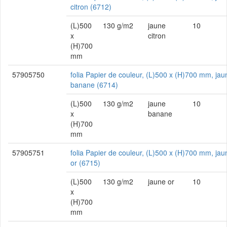
citron (6712)
(L)500
130 g/m2
jaune
10
x
citron
(H)700
mm
57905750
folia Papier de couleur, (L)500 x (H)700 mm, jau
banane (6714)
(L)500
130 g/m2
jaune
10
x
banane
(H)700
mm
57905751
folia Papier de couleur, (L)500 x (H)700 mm, jau
or (6715)
(L)500
130 g/m2
jaune or
10
x
(H)700
mm