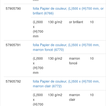
57905790
folia Papier de couleur, (L)500 x (H)700 mm, or
brillant (6766)
(L)500
130 g/m2
or brillant
10
x
(H)700
mm
57905791
folia Papier de couleur, (L)500 x (H)700 mm,
marron foncé (6770)
(L)500
130 g/m2
marron
10
x
foncé
(H)700
mm
57905792
folia Papier de couleur, (L)500 x (H)700 mm,
marron clair (6772)
(L)500
130 g/m2
marron
10
x
clair
(H)700