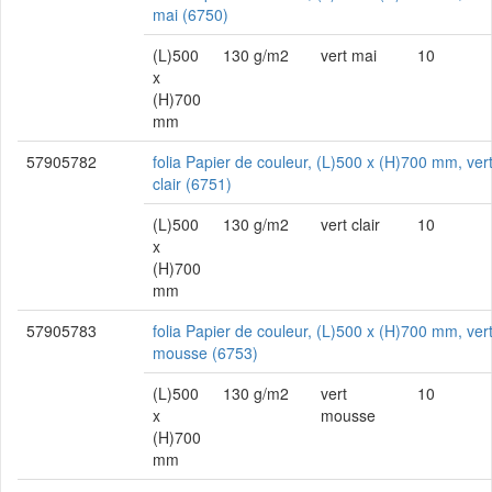
mai (6750)
(L)500
130 g/m2
vert mai
10
x
(H)700
mm
57905782
folia Papier de couleur, (L)500 x (H)700 mm, ver
clair (6751)
(L)500
130 g/m2
vert clair
10
x
(H)700
mm
57905783
folia Papier de couleur, (L)500 x (H)700 mm, ver
mousse (6753)
(L)500
130 g/m2
vert
10
x
mousse
(H)700
mm