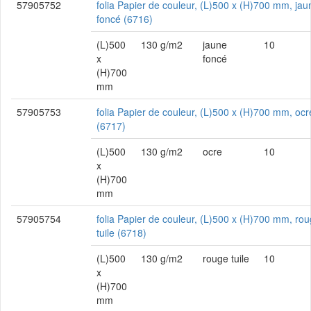
57905752
folia Papier de couleur, (L)500 x (H)700 mm, jau
foncé (6716)
(L)500
130 g/m2
jaune
10
x
foncé
(H)700
mm
57905753
folia Papier de couleur, (L)500 x (H)700 mm, ocr
(6717)
(L)500
130 g/m2
ocre
10
x
(H)700
mm
57905754
folia Papier de couleur, (L)500 x (H)700 mm, ro
tuile (6718)
(L)500
130 g/m2
rouge tuile
10
x
(H)700
mm