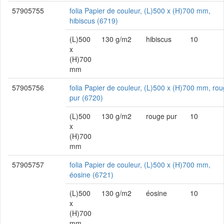
57905755
folia Papier de couleur, (L)500 x (H)700 mm,
hibiscus (6719)
(L)500
130 g/m2
hibiscus
10
x
(H)700
mm
57905756
folia Papier de couleur, (L)500 x (H)700 mm, ro
pur (6720)
(L)500
130 g/m2
rouge pur
10
x
(H)700
mm
57905757
folia Papier de couleur, (L)500 x (H)700 mm,
éosine (6721)
(L)500
130 g/m2
éosine
10
x
(H)700
mm