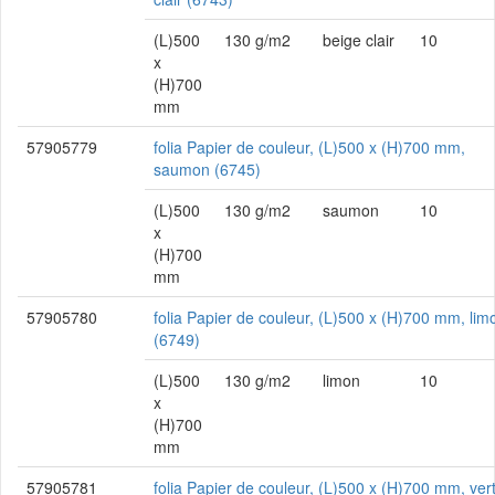
(L)500
130 g/m2
beige clair
10
x
(H)700
mm
57905779
folia Papier de couleur, (L)500 x (H)700 mm,
saumon (6745)
(L)500
130 g/m2
saumon
10
x
(H)700
mm
57905780
folia Papier de couleur, (L)500 x (H)700 mm, lim
(6749)
(L)500
130 g/m2
limon
10
x
(H)700
mm
57905781
folia Papier de couleur, (L)500 x (H)700 mm, ver