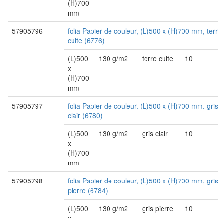
(H)700
mm
57905796
folia Papier de couleur, (L)500 x (H)700 mm, ter
cuite (6776)
(L)500
130 g/m2
terre cuite
10
x
(H)700
mm
57905797
folia Papier de couleur, (L)500 x (H)700 mm, gris
clair (6780)
(L)500
130 g/m2
gris clair
10
x
(H)700
mm
57905798
folia Papier de couleur, (L)500 x (H)700 mm, gris
pierre (6784)
(L)500
130 g/m2
gris pierre
10