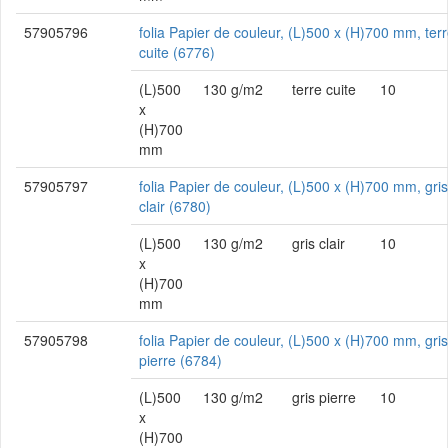
57905796
folia Papier de couleur, (L)500 x (H)700 mm, ter
cuite (6776)
(L)500
130 g/m2
terre cuite
10
x
(H)700
mm
57905797
folia Papier de couleur, (L)500 x (H)700 mm, gris
clair (6780)
(L)500
130 g/m2
gris clair
10
x
(H)700
mm
57905798
folia Papier de couleur, (L)500 x (H)700 mm, gris
pierre (6784)
(L)500
130 g/m2
gris pierre
10
x
(H)700