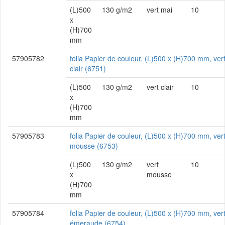
(L)500
130 g/m2
vert mai
10
x
(H)700
mm
57905782
folia Papier de couleur, (L)500 x (H)700 mm, ver
clair (6751)
(L)500
130 g/m2
vert clair
10
x
(H)700
mm
57905783
folia Papier de couleur, (L)500 x (H)700 mm, ver
mousse (6753)
(L)500
130 g/m2
vert
10
x
mousse
(H)700
mm
57905784
folia Papier de couleur, (L)500 x (H)700 mm, ver
émeraude (6754)