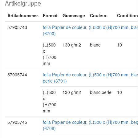
Artikelgruppe
Artikelnummer
Format
Grammage
Couleur
Conditio
57905743
folia Papier de couleur, (L)500 x (H)700 mm, bla
(6700)
(L)500
130 g/m2
blanc
10
x
(H)700
mm
57905744
folia Papier de couleur, (L)500 x (H)700 mm, bla
perle (6701)
(L)500
130 g/m2
blanc perle
10
x
(H)700
mm
57905745
folia Papier de couleur, (L)500 x (H)700 mm, bei
(6708)