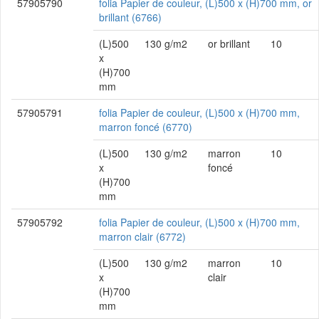
57905790
folia Papier de couleur, (L)500 x (H)700 mm, or
brillant (6766)
(L)500
130 g/m2
or brillant
10
x
(H)700
mm
57905791
folia Papier de couleur, (L)500 x (H)700 mm,
marron foncé (6770)
(L)500
130 g/m2
marron
10
x
foncé
(H)700
mm
57905792
folia Papier de couleur, (L)500 x (H)700 mm,
marron clair (6772)
(L)500
130 g/m2
marron
10
x
clair
(H)700
mm