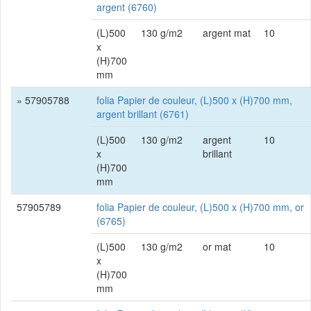
argent (6760)
(L)500
130 g/m2
argent mat
10
x
(H)700
mm
» 57905788
folia Papier de couleur, (L)500 x (H)700 mm,
argent brillant (6761)
(L)500
130 g/m2
argent
10
x
brillant
(H)700
mm
57905789
folia Papier de couleur, (L)500 x (H)700 mm, or
(6765)
(L)500
130 g/m2
or mat
10
x
(H)700
mm