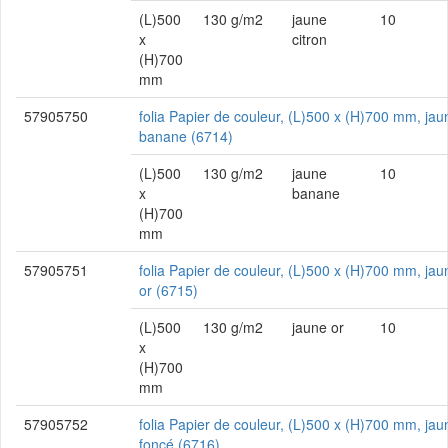
(L)500
130 g/m2
jaune
10
x
citron
(H)700
mm
57905750
folia Papier de couleur, (L)500 x (H)700 mm, jau
banane (6714)
(L)500
130 g/m2
jaune
10
x
banane
(H)700
mm
57905751
folia Papier de couleur, (L)500 x (H)700 mm, jau
or (6715)
(L)500
130 g/m2
jaune or
10
x
(H)700
mm
57905752
folia Papier de couleur, (L)500 x (H)700 mm, jau
foncé (6716)