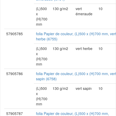
(L)500
130 g/m2
vert
10
x
émeraude
(H)700
mm
57905785
folia Papier de couleur, (L)500 x (H)700 mm, ver
herbe (6755)
(L)500
130 g/m2
vert herbe
10
x
(H)700
mm
57905786
folia Papier de couleur, (L)500 x (H)700 mm, ver
sapin (6758)
(L)500
130 g/m2
vert sapin
10
x
(H)700
mm
57905787
folia Papier de couleur, (L)500 x (H)700 mm,