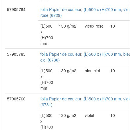
57905764
folia Papier de couleur, (L)500 x (H)700 mm, vie
rose (6729)
(L)500
130 g/m2
vieux rose
10
x
(H)700
mm
57905765
folia Papier de couleur, (L)500 x (H)700 mm, ble
ciel (6730)
(L)500
130 g/m2
bleu ciel
10
x
(H)700
mm
57905766
folia Papier de couleur, (L)500 x (H)700 mm, viol
(6731)
(L)500
130 g/m2
violet
10
x
(H)700