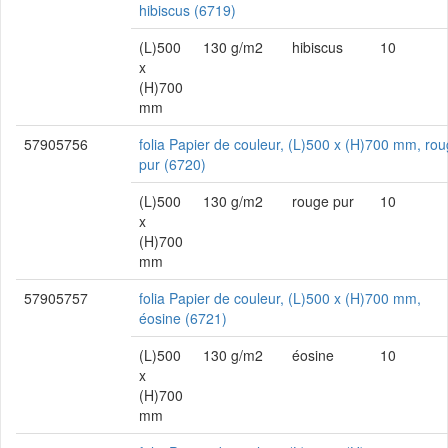
hibiscus (6719)
(L)500
130 g/m2
hibiscus
10
x
(H)700
mm
57905756
folia Papier de couleur, (L)500 x (H)700 mm, ro
pur (6720)
(L)500
130 g/m2
rouge pur
10
x
(H)700
mm
57905757
folia Papier de couleur, (L)500 x (H)700 mm,
éosine (6721)
(L)500
130 g/m2
éosine
10
x
(H)700
mm