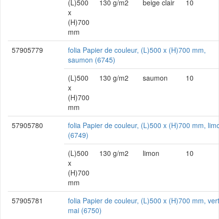
(L)500
130 g/m2
beige clair
10
x
(H)700
mm
57905779
folia Papier de couleur, (L)500 x (H)700 mm,
saumon (6745)
(L)500
130 g/m2
saumon
10
x
(H)700
mm
57905780
folia Papier de couleur, (L)500 x (H)700 mm, lim
(6749)
(L)500
130 g/m2
limon
10
x
(H)700
mm
57905781
folia Papier de couleur, (L)500 x (H)700 mm, ver
mai (6750)