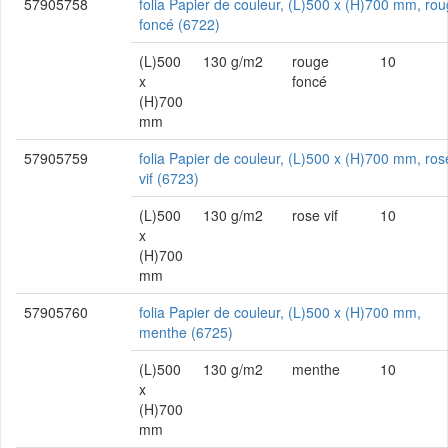
57905758
folia Papier de couleur, (L)500 x (H)700 mm, ro
foncé (6722)
(L)500
130 g/m2
rouge
10
x
foncé
(H)700
mm
57905759
folia Papier de couleur, (L)500 x (H)700 mm, ros
vif (6723)
(L)500
130 g/m2
rose vif
10
x
(H)700
mm
57905760
folia Papier de couleur, (L)500 x (H)700 mm,
menthe (6725)
(L)500
130 g/m2
menthe
10
x
(H)700
mm