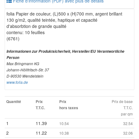
Fiche d'information (PDF) avec plus de détails
folia Papier de couleur, (L)500 x (H)700 mm, argent brillant
130 g/m2, qualité teintée, haptique et capacité
d'absorbtion de grande qualité
contenu: 10 feuilles
(6761)
Informationen zur Produktsicherheit, Hersteller/EU Verantwortliche
Person
Max Bringmann KG
Johann-Höllfritsch-Str. 37
D-90530 Wendelstein
www.folia.de
Prix de base
Quantité
Prix
Prix
T.T.C.
T.T.C.
hors taxes
par qm
1
11.39
10.54
32.54
2
11.22
10.38
32.06