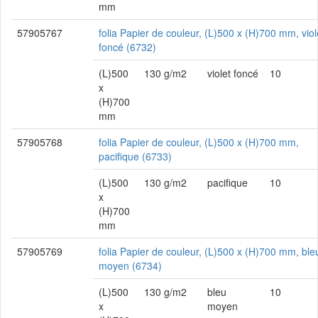
mm
57905767
folia Papier de couleur, (L)500 x (H)700 mm, viol
foncé (6732)
(L)500
130 g/m2
violet foncé
10
x
(H)700
mm
57905768
folia Papier de couleur, (L)500 x (H)700 mm,
pacifique (6733)
(L)500
130 g/m2
pacifique
10
x
(H)700
mm
57905769
folia Papier de couleur, (L)500 x (H)700 mm, ble
moyen (6734)
(L)500
130 g/m2
bleu
10
x
moyen