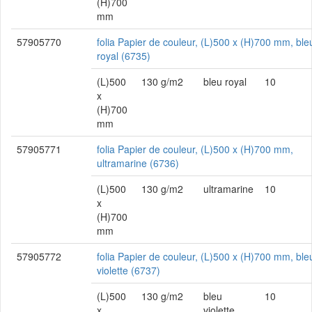
(H)700
mm
57905770
folia Papier de couleur, (L)500 x (H)700 mm, ble
royal (6735)
(L)500
130 g/m2
bleu royal
10
x
(H)700
mm
57905771
folia Papier de couleur, (L)500 x (H)700 mm,
ultramarine (6736)
(L)500
130 g/m2
ultramarine
10
x
(H)700
mm
57905772
folia Papier de couleur, (L)500 x (H)700 mm, ble
violette (6737)
(L)500
130 g/m2
bleu
10
x
violette