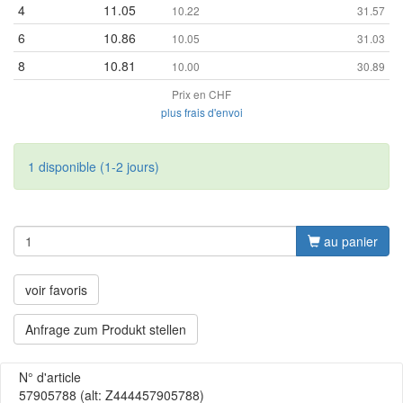
4
11.05
10.22
31.57
6
10.86
10.05
31.03
8
10.81
10.00
30.89
Prix en CHF
plus frais d'envoi
1 disponible (1-2 jours)
au panier
voir favoris
Anfrage zum Produkt stellen
N° d'article
57905788
(alt: Z444457905788)