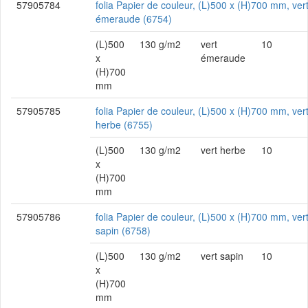
57905784
folia Papier de couleur, (L)500 x (H)700 mm, ver
émeraude (6754)
(L)500
130 g/m2
vert
10
x
émeraude
(H)700
mm
57905785
folia Papier de couleur, (L)500 x (H)700 mm, ver
herbe (6755)
(L)500
130 g/m2
vert herbe
10
x
(H)700
mm
57905786
folia Papier de couleur, (L)500 x (H)700 mm, ver
sapin (6758)
(L)500
130 g/m2
vert sapin
10
x
(H)700
mm