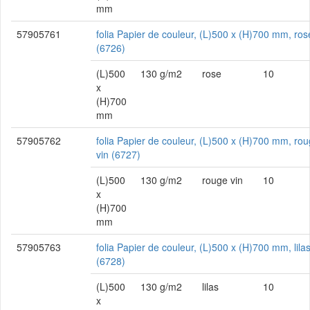
mm
57905761
folia Papier de couleur, (L)500 x (H)700 mm, ros
(6726)
(L)500
130 g/m2
rose
10
x
(H)700
mm
57905762
folia Papier de couleur, (L)500 x (H)700 mm, ro
vin (6727)
(L)500
130 g/m2
rouge vin
10
x
(H)700
mm
57905763
folia Papier de couleur, (L)500 x (H)700 mm, lila
(6728)
(L)500
130 g/m2
lilas
10
x