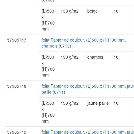
(L)500
130 g/m2
beige
10
x
(H)700
mm
57905747
folia Papier de couleur, (L)500 x (H)700 mm,
chamois (6710)
(L)500
130 g/m2
chamois
10
x
(H)700
mm
57905748
folia Papier de couleur, (L)500 x (H)700 mm, jau
paille (6711)
(L)500
130 g/m2
jaune paille
10
x
(H)700
mm
57905749
folia Papier de couleur, (L)500 x (H)700 mm, jau