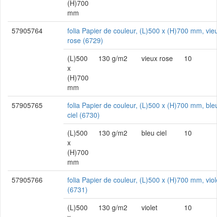
(H)700
mm
57905764
folia Papier de couleur, (L)500 x (H)700 mm, vie
rose (6729)
(L)500
130 g/m2
vieux rose
10
x
(H)700
mm
57905765
folia Papier de couleur, (L)500 x (H)700 mm, ble
ciel (6730)
(L)500
130 g/m2
bleu ciel
10
x
(H)700
mm
57905766
folia Papier de couleur, (L)500 x (H)700 mm, viol
(6731)
(L)500
130 g/m2
violet
10