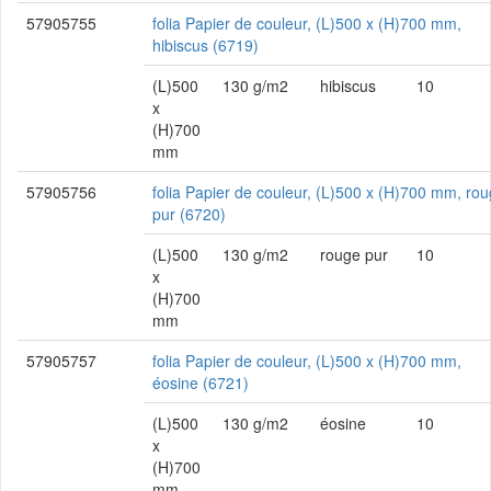
57905755
folia Papier de couleur, (L)500 x (H)700 mm,
hibiscus (6719)
(L)500
130 g/m2
hibiscus
10
x
(H)700
mm
57905756
folia Papier de couleur, (L)500 x (H)700 mm, ro
pur (6720)
(L)500
130 g/m2
rouge pur
10
x
(H)700
mm
57905757
folia Papier de couleur, (L)500 x (H)700 mm,
éosine (6721)
(L)500
130 g/m2
éosine
10
x
(H)700
mm