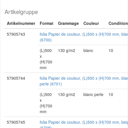
Artikelgruppe
Artikelnummer
Format
Grammage
Couleur
Conditio
57905743
folia Papier de couleur, (L)500 x (H)700 mm, bla
(6700)
(L)500
130 g/m2
blanc
10
x
(H)700
mm
57905744
folia Papier de couleur, (L)500 x (H)700 mm, bla
perle (6701)
(L)500
130 g/m2
blanc perle
10
x
(H)700
mm
57905745
folia Papier de couleur, (L)500 x (H)700 mm, bei
(6708)