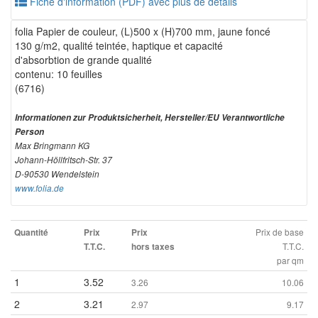
Fiche d'information (PDF) avec plus de détails
folia Papier de couleur, (L)500 x (H)700 mm, jaune foncé
130 g/m2, qualité teintée, haptique et capacité
d'absorbtion de grande qualité
contenu: 10 feuilles
(6716)
Informationen zur Produktsicherheit, Hersteller/EU Verantwortliche
Person
Max Bringmann KG
Johann-Höllfritsch-Str. 37
D-90530 Wendelstein
www.folia.de
Prix de base
Quantité
Prix
Prix
T.T.C.
T.T.C.
hors taxes
par qm
1
3.52
3.26
10.06
2
3.21
2.97
9.17