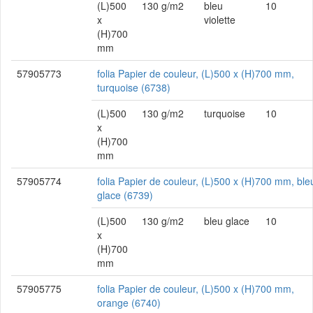
(L)500
130 g/m2
bleu
10
x
violette
(H)700
mm
57905773
folia Papier de couleur, (L)500 x (H)700 mm,
turquoise (6738)
(L)500
130 g/m2
turquoise
10
x
(H)700
mm
57905774
folia Papier de couleur, (L)500 x (H)700 mm, ble
glace (6739)
(L)500
130 g/m2
bleu glace
10
x
(H)700
mm
57905775
folia Papier de couleur, (L)500 x (H)700 mm,
orange (6740)