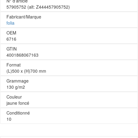
N° d'article
57905752
(alt: Z444457905752)
Fabricant/Marque
folia
OEM
6716
GTIN
4001868067163
Format
(L)500 x (H)700 mm
Grammage
130 g/m2
Couleur
jaune foncé
Conditionné
10