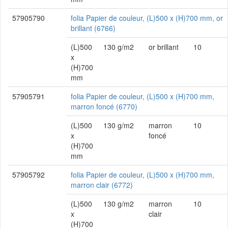
57905790
folia Papier de couleur, (L)500 x (H)700 mm, or
brillant (6766)
(L)500
130 g/m2
or brillant
10
x
(H)700
mm
57905791
folia Papier de couleur, (L)500 x (H)700 mm,
marron foncé (6770)
(L)500
130 g/m2
marron
10
x
foncé
(H)700
mm
57905792
folia Papier de couleur, (L)500 x (H)700 mm,
marron clair (6772)
(L)500
130 g/m2
marron
10
x
clair
(H)700