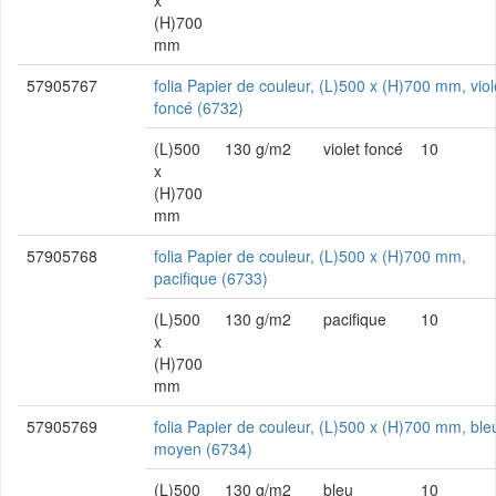
x
(H)700
mm
57905767
folia Papier de couleur, (L)500 x (H)700 mm, viol
foncé (6732)
(L)500
130 g/m2
violet foncé
10
x
(H)700
mm
57905768
folia Papier de couleur, (L)500 x (H)700 mm,
pacifique (6733)
(L)500
130 g/m2
pacifique
10
x
(H)700
mm
57905769
folia Papier de couleur, (L)500 x (H)700 mm, ble
moyen (6734)
(L)500
130 g/m2
bleu
10