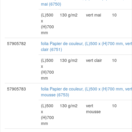
mai (6750)
(L)500
130 g/m2
vert mai
10
x
(H)700
mm
57905782
folia Papier de couleur, (L)500 x (H)700 mm, ver
clair (6751)
(L)500
130 g/m2
vert clair
10
x
(H)700
mm
57905783
folia Papier de couleur, (L)500 x (H)700 mm, ver
mousse (6753)
(L)500
130 g/m2
vert
10
x
mousse
(H)700
mm