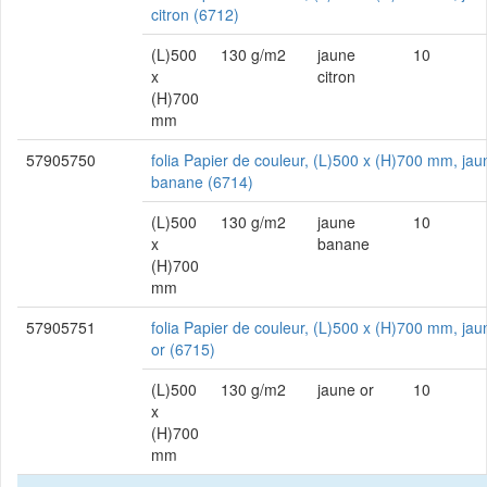
citron (6712)
(L)500
130 g/m2
jaune
10
x
citron
(H)700
mm
57905750
folia Papier de couleur, (L)500 x (H)700 mm, jau
banane (6714)
(L)500
130 g/m2
jaune
10
x
banane
(H)700
mm
57905751
folia Papier de couleur, (L)500 x (H)700 mm, jau
or (6715)
(L)500
130 g/m2
jaune or
10
x
(H)700
mm