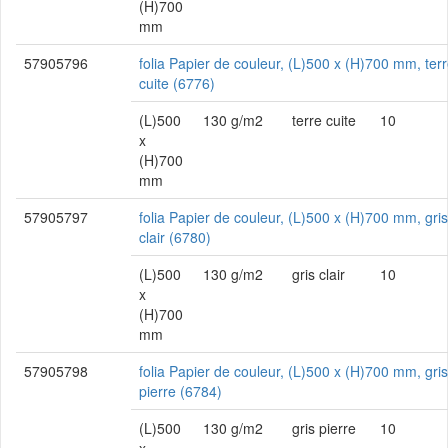
(H)700
mm
57905796
folia Papier de couleur, (L)500 x (H)700 mm, ter
cuite (6776)
(L)500
130 g/m2
terre cuite
10
x
(H)700
mm
57905797
folia Papier de couleur, (L)500 x (H)700 mm, gris
clair (6780)
(L)500
130 g/m2
gris clair
10
x
(H)700
mm
57905798
folia Papier de couleur, (L)500 x (H)700 mm, gris
pierre (6784)
(L)500
130 g/m2
gris pierre
10