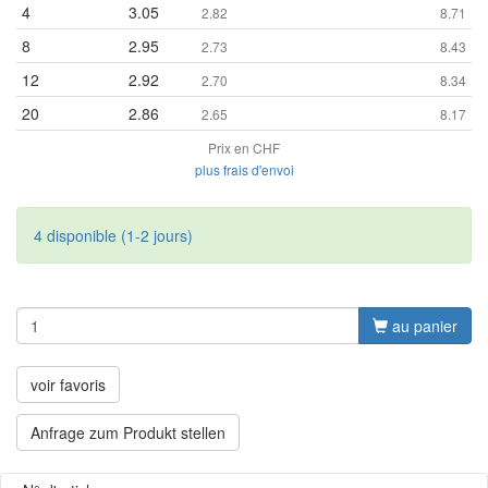
4
3.05
2.82
8.71
8
2.95
2.73
8.43
12
2.92
2.70
8.34
20
2.86
2.65
8.17
Prix en CHF
plus frais d'envoi
4 disponible (1-2 jours)
au panier
voir favoris
Anfrage zum Produkt stellen