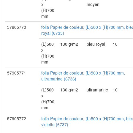
x
moyen
(H)700
mm
57905770
folia Papier de couleur, (L)500 x (H)700 mm, ble
royal (6735)
(L)500
130 g/m2
bleu royal
10
x
(H)700
mm
57905771
folia Papier de couleur, (L)500 x (H)700 mm,
ultramarine (6736)
(L)500
130 g/m2
ultramarine
10
x
(H)700
mm
57905772
folia Papier de couleur, (L)500 x (H)700 mm, ble
violette (6737)