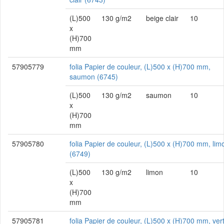
(L)500
130 g/m2
beige clair
10
x
(H)700
mm
57905779
folia Papier de couleur, (L)500 x (H)700 mm,
saumon (6745)
(L)500
130 g/m2
saumon
10
x
(H)700
mm
57905780
folia Papier de couleur, (L)500 x (H)700 mm, lim
(6749)
(L)500
130 g/m2
limon
10
x
(H)700
mm
57905781
folia Papier de couleur, (L)500 x (H)700 mm, ver