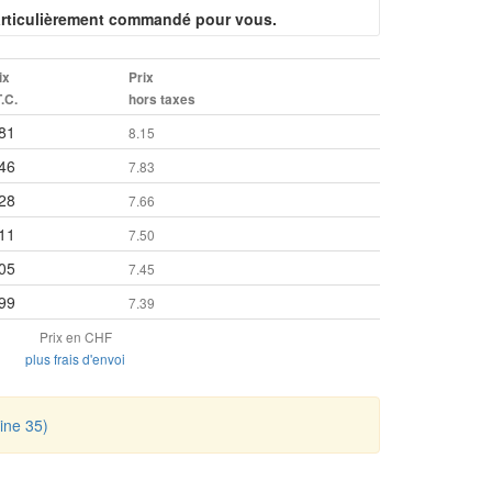
 particulièrement commandé pour vous.
ix
Prix
T.C.
hors taxes
81
8.15
46
7.83
28
7.66
11
7.50
05
7.45
99
7.39
Prix en CHF
plus frais d'envoi
ine 35)