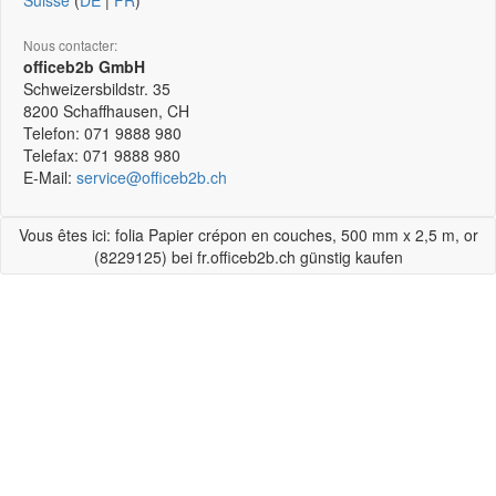
Suisse
(
DE
|
FR
)
Nous contacter:
officeb2b GmbH
Schweizersbildstr. 35
8200
Schaffhausen, CH
Telefon:
071 9888 980
Telefax:
071 9888 980
E-Mail:
service@officeb2b.ch
Vous êtes ici: folia Papier crépon en couches, 500 mm x 2,5 m, or
(8229125) bei fr.officeb2b.ch günstig kaufen