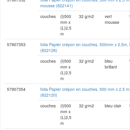
mousse (822141)
couches
(l)500
32 g/m2
vert
mm x
mousse
(L)2,5
m
57907353
folia Papier crépon en couches, 500mm x 2,5m, b
(822128)
couches
(l)500
32 g/m2
bleu
mm x
brillant
(L)2,5
m
57907354
folia Papier crépon en couches, 500 mm x 2,5 m, 
(822120)
couches
(l)500
32 g/m2
bleu clair
mm x
(L)2,5
m