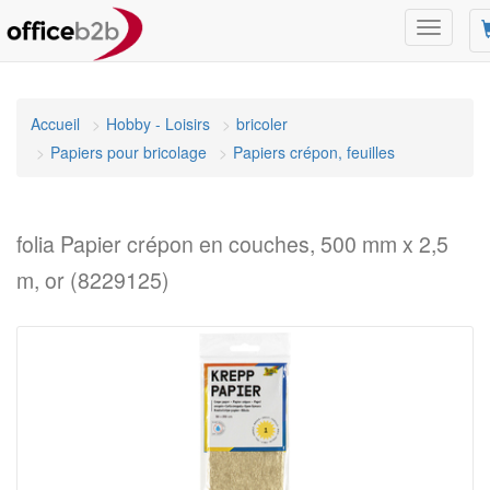
Changer
mode
de
navigati
Accueil
Hobby - Loisirs
bricoler
Papiers pour bricolage
Papiers crépon, feuilles
folia Papier crépon en couches, 500 mm x 2,5
m, or (8229125)