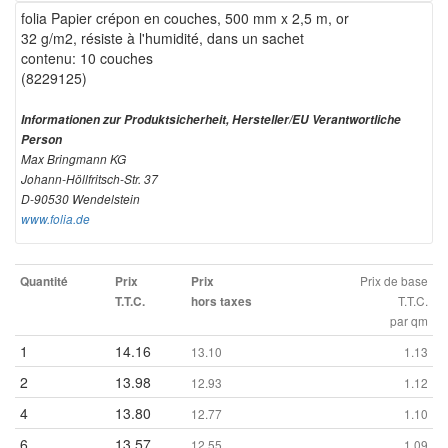
folia Papier crépon en couches, 500 mm x 2,5 m, or
32 g/m2, résiste à l'humidité, dans un sachet
contenu: 10 couches
(8229125)
Informationen zur Produktsicherheit, Hersteller/EU Verantwortliche
Person
Max Bringmann KG
Johann-Höllfritsch-Str. 37
D-90530 Wendelstein
www.folia.de
Prix de base
Quantité
Prix
Prix
T.T.C.
T.T.C.
hors taxes
par qm
1
14.16
13.10
1.13
2
13.98
12.93
1.12
4
13.80
12.77
1.10
6
13.57
12.55
1.09