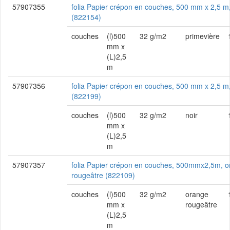
57907355
folia Papier crépon en couches, 500 mm x 2,5 m
(822154)
couches
(l)500
32 g/m2
primevière
mm x
(L)2,5
m
57907356
folia Papier crépon en couches, 500 mm x 2,5 m,
(822199)
couches
(l)500
32 g/m2
noir
mm x
(L)2,5
m
57907357
folia Papier crépon en couches, 500mmx2,5m, 
rougeâtre (822109)
couches
(l)500
32 g/m2
orange
mm x
rougeâtre
(L)2,5
m