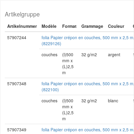
Artikelgruppe
Artikelnummer
Modèle
Format
Grammage
Couleur
57907244
folia Papier crépon en couches, 500 mm x 2,5 m
(8229126)
couches
(l)500
32 g/m2
argent
mm x
(L)2,5
m
57907348
folia Papier crépon en couches, 500 mm x 2,5 m
(822100)
couches
(l)500
32 g/m2
blanc
mm x
(L)2,5
m
57907349
folia Papier crépon en couches, 500 mm x 2,5 m