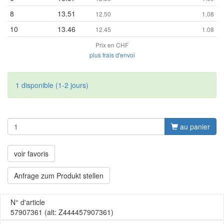
8
13.51
12.50
1.08
10
13.46
12.45
1.08
Prix en CHF
plus frais d'envoi
1 disponible (1-2 jours)
au panier
voir favoris
Anfrage zum Produkt stellen
N° d'article
57907361
(alt: Z444457907361)