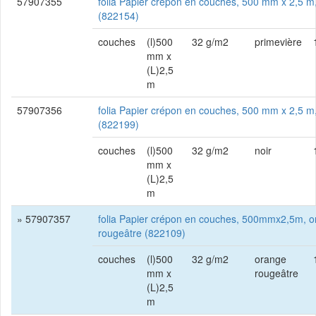
57907355
folia Papier crépon en couches, 500 mm x 2,5 m
(822154)
couches
(l)500
32 g/m2
primevière
mm x
(L)2,5
m
57907356
folia Papier crépon en couches, 500 mm x 2,5 m,
(822199)
couches
(l)500
32 g/m2
noir
mm x
(L)2,5
m
» 57907357
folia Papier crépon en couches, 500mmx2,5m, 
rougeâtre (822109)
couches
(l)500
32 g/m2
orange
mm x
rougeâtre
(L)2,5
m