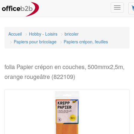
Changer
mode
de
navigati
Accueil
Hobby - Loisirs
bricoler
Papiers pour bricolage
Papiers crépon, feuilles
folia Papier crépon en couches, 500mmx2,5m,
orange rougeâtre (822109)