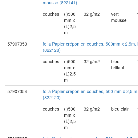
mousse (822141)
couches
(l)500
32 g/m2
vert
mm x
mousse
(L)2,5
m
57907353
folia Papier crépon en couches, 500mm x 2,5m, b
(822128)
couches
(l)500
32 g/m2
bleu
mm x
brillant
(L)2,5
m
57907354
folia Papier crépon en couches, 500 mm x 2,5 m, 
(822120)
couches
(l)500
32 g/m2
bleu clair
mm x
(L)2,5
m