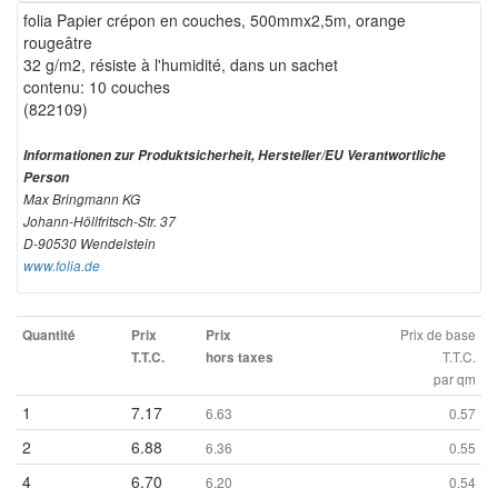
folia Papier crépon en couches, 500mmx2,5m, orange
rougeâtre
32 g/m2, résiste à l'humidité, dans un sachet
contenu: 10 couches
(822109)
Informationen zur Produktsicherheit, Hersteller/EU Verantwortliche
Person
Max Bringmann KG
Johann-Höllfritsch-Str. 37
D-90530 Wendelstein
www.folia.de
Prix de base
Quantité
Prix
Prix
T.T.C.
T.T.C.
hors taxes
par qm
1
7.17
6.63
0.57
2
6.88
6.36
0.55
4
6.70
6.20
0.54