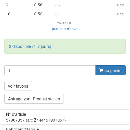
6
6.58
6.09
0.53
10
6.52
6.03
0.52
Prix en CHF
plus frais d'envoi
2 disponible (1-2 jours)
au panier
voir favoris
Anfrage zum Produkt stellen
N° d'article
57907357
(alt: Z444457907357)
Fabricant/Marque