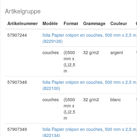
Artikelgruppe
Artikelnummer
Modèle
Format
Grammage
Couleur
57907244
folia Papier crépon en couches, 500 mm x 2,5 m
(8229126)
couches
(l)500
32 g/m2
argent
mm x
(L)2,5
m
57907348
folia Papier crépon en couches, 500 mm x 2,5 m
(822100)
couches
(l)500
32 g/m2
blanc
mm x
(L)2,5
m
57907349
folia Papier crépon en couches, 500 mm x 2,5 m
(822134)