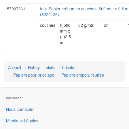
57907361
folia Papier crépon en couches, 500 mm x 2,5 m,
(8229125)
couches
(l)500
32 g/m2
or
mm x
(L)2,5
m
Accueil
Hobby - Loisirs
bricoler
Papiers pour bricolage
Papiers crépon, feuilles
Information:
Nous contacter
Mentions Légales