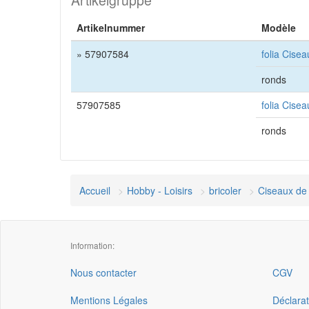
Artikelgruppe
Artikelnummer
Modèle
» 57907584
folia Cise
ronds
57907585
folia Cise
ronds
Accueil
Hobby - Loisirs
bricoler
Ciseaux de 
Information:
Nous contacter
CGV
Mentions Légales
Déclarat