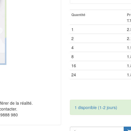
Quantité
Pr
T.
1
2.
2
2.
4
1.
8
1.
16
1.
24
1.
érer de la réalité.
1 disponible (1-2 jours)
contacter.
 9888 980