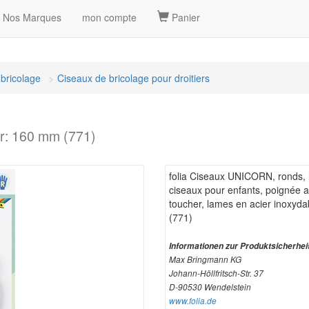
Nos Marques
mon compte
Panier
bricolage
Ciseaux de bricolage pour droitiers
r: 160 mm (771)
folia Ciseaux UNICORN, ronds,
ciseaux pour enfants, poignée a
toucher, lames en acier inoxydab
(771)
Informationen zur Produktsicherhei
Max Bringmann KG
Johann-Höllfritsch-Str. 37
D-90530 Wendelstein
www.folia.de