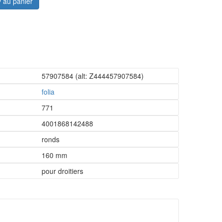
au panier
57907584
(alt: Z444457907584)
folia
771
4001868142488
ronds
160 mm
pour droitiers