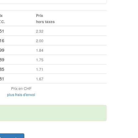
ix
Prix
T.C.
hors taxes
51
2.32
16
2.00
99
1.84
89
1.75
85
1.71
81
1.67
Prix en CHF
plus frais d'envoi