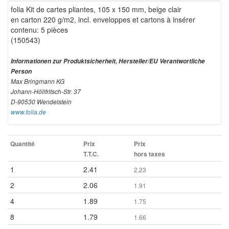
folia Kit de cartes pliantes, 105 x 150 mm, beige clair
en carton 220 g/m2, incl. enveloppes et cartons à insérer
contenu: 5 pièces
(150543)
Informationen zur Produktsicherheit, Hersteller/EU Verantwortliche
Person
Max Bringmann KG
Johann-Höllfritsch-Str. 37
D-90530 Wendelstein
www.folia.de
Quantité
Prix
Prix
T.T.C.
hors taxes
1
2.41
2.23
2
2.06
1.91
4
1.89
1.75
8
1.79
1.66