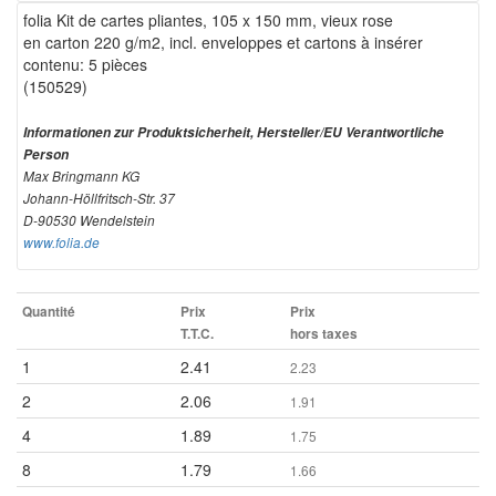
folia Kit de cartes pliantes, 105 x 150 mm, vieux rose
en carton 220 g/m2, incl. enveloppes et cartons à insérer
contenu: 5 pièces
(150529)
Informationen zur Produktsicherheit, Hersteller/EU Verantwortliche
Person
Max Bringmann KG
Johann-Höllfritsch-Str. 37
D-90530 Wendelstein
www.folia.de
Quantité
Prix
Prix
T.T.C.
hors taxes
1
2.41
2.23
2
2.06
1.91
4
1.89
1.75
8
1.79
1.66