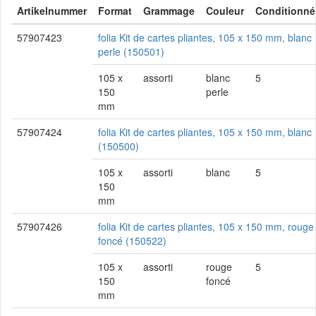
Artikelnummer
Format
Grammage
Couleur
Conditionné
57907423
folia Kit de cartes pliantes, 105 x 150 mm, blanc
perle (150501)
105 x
assorti
blanc
5
150
perle
mm
57907424
folia Kit de cartes pliantes, 105 x 150 mm, blanc
(150500)
105 x
assorti
blanc
5
150
mm
57907426
folia Kit de cartes pliantes, 105 x 150 mm, rouge
foncé (150522)
105 x
assorti
rouge
5
150
foncé
mm