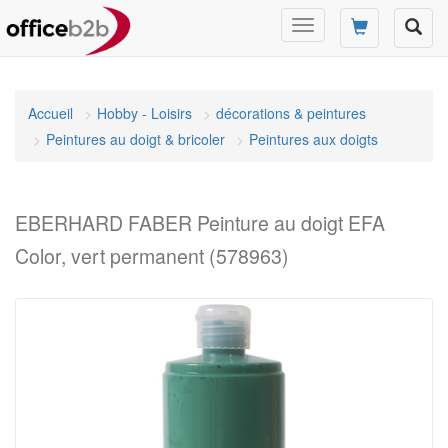
Changer
mode
de
navigation
Accueil
Hobby - Loisirs
décorations & peintures
Peintures au doigt & bricoler
Peintures aux doigts
EBERHARD FABER Peinture au doigt EFA
Color, vert permanent (578963)