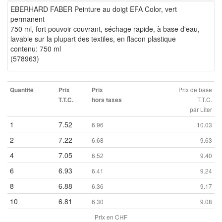
EBERHARD FABER Peinture au doigt EFA Color, vert
permanent
750 ml, fort pouvoir couvrant, séchage rapide, à base d'eau,
lavable sur la plupart des textiles, en flacon plastique
contenu: 750 ml
(578963)
Prix de base
Quantité
Prix
Prix
T.T.C.
T.T.C.
hors taxes
par Liter
1
7.52
6.96
10.03
2
7.22
6.68
9.63
4
7.05
6.52
9.40
6
6.93
6.41
9.24
8
6.88
6.36
9.17
10
6.81
6.30
9.08
Prix en CHF