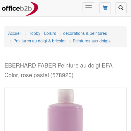
Changer
mode
de
navigation
Accueil
Hobby - Loisirs
décorations & peintures
Peintures au doigt & bricoler
Peintures aux doigts
EBERHARD FABER Peinture au doigt EFA
Color, rose pastel (578920)