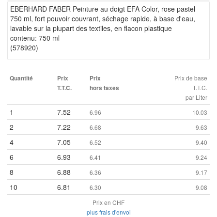
EBERHARD FABER Peinture au doigt EFA Color, rose pastel
750 ml, fort pouvoir couvrant, séchage rapide, à base d'eau,
lavable sur la plupart des textiles, en flacon plastique
contenu: 750 ml
(578920)
Prix de base
Quantité
Prix
Prix
T.T.C.
T.T.C.
hors taxes
par Liter
1
7.52
6.96
10.03
2
7.22
6.68
9.63
4
7.05
6.52
9.40
6
6.93
6.41
9.24
8
6.88
6.36
9.17
10
6.81
6.30
9.08
Prix en CHF
plus frais d'envoi