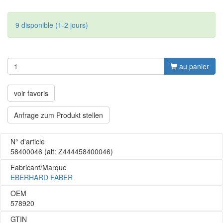
9 disponible (1-2 jours)
au panier
voir favoris
Anfrage zum Produkt stellen
N° d'article
58400046
(alt: Z444458400046)
Fabricant/Marque
EBERHARD FABER
OEM
578920
GTIN