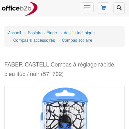
Changer
mode
de
navigation
Accueil
Scolaire - Étude
dessin technique
Compas & accessoires
Compas scolaire
FABER-CASTELL Compas à réglage rapide,
bleu fluo / noir (571702)