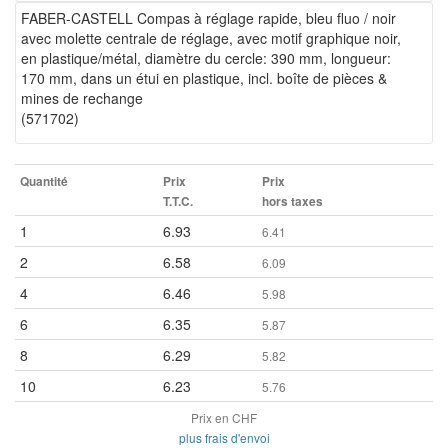
FABER-CASTELL Compas à réglage rapide, bleu fluo / noir
avec molette centrale de réglage, avec motif graphique noir,
en plastique/métal, diamètre du cercle: 390 mm, longueur:
170 mm, dans un étui en plastique, incl. boîte de pièces &
mines de rechange
(571702)
Quantité
Prix
Prix
T.T.C.
hors taxes
1
6.93
6.41
2
6.58
6.09
4
6.46
5.98
6
6.35
5.87
8
6.29
5.82
10
6.23
5.76
Prix en CHF
plus frais d'envoi