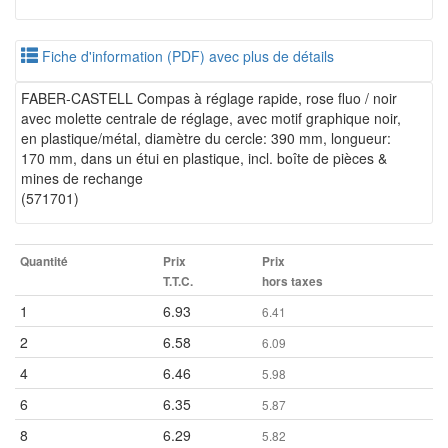
Fiche d'information (PDF) avec plus de détails
FABER-CASTELL Compas à réglage rapide, rose fluo / noir
avec molette centrale de réglage, avec motif graphique noir,
en plastique/métal, diamètre du cercle: 390 mm, longueur:
170 mm, dans un étui en plastique, incl. boîte de pièces &
mines de rechange
(571701)
Quantité
Prix
Prix
T.T.C.
hors taxes
1
6.93
6.41
2
6.58
6.09
4
6.46
5.98
6
6.35
5.87
8
6.29
5.82