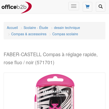
Changer
mode
de
navigation
Accueil
Scolaire - Étude
dessin technique
Compas & accessoires
Compas scolaire
FABER-CASTELL Compas à réglage rapide,
rose fluo / noir (571701)