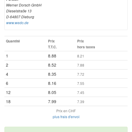
Werner Dorsch GmbH
Dieselstraße 13
D-64807 Dieburg
www.wedo.de
Quantité
Prix
Prix
T.T.C.
hors taxes
1
8.88
8.21
2
8.52
7.88
4
8.35
7.72
6
8.16
7.55
12
8.05
7.45
18
7.99
7.39
Prix en CHF
plus frais d'envoi