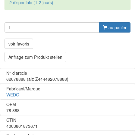
2 disponible (1-2 jours)
au panier
voir favoris
Anfrage zum Produkt stellen
N° d'article
62078888
(alt: Z444462078888)
Fabricant/Marque
WEDO
OEM
78 888
GTIN
4003801873671