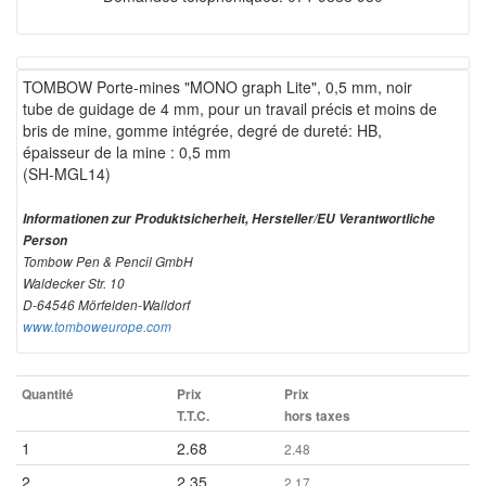
TOMBOW Porte-mines "MONO graph Lite", 0,5 mm, noir
tube de guidage de 4 mm, pour un travail précis et moins de
bris de mine, gomme intégrée, degré de dureté: HB,
épaisseur de la mine : 0,5 mm
(SH-MGL14)
Informationen zur Produktsicherheit, Hersteller/EU Verantwortliche
Person
Tombow Pen & Pencil GmbH
Waldecker Str. 10
D-64546 Mörfelden-Walldorf
www.tomboweurope.com
Quantité
Prix
Prix
T.T.C.
hors taxes
1
2.68
2.48
2
2.35
2.17