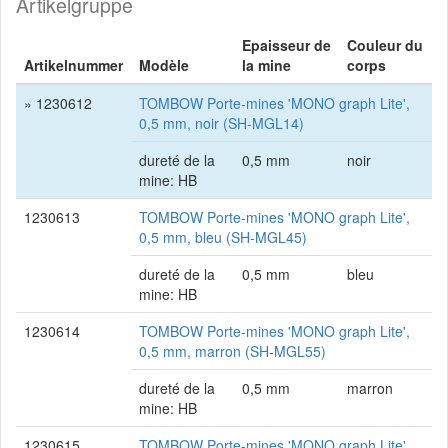
Artikelgruppe
Epaisseur de
Couleur du
Artikelnummer
Modèle
la mine
corps
» 1230612
TOMBOW Porte-mines 'MONO graph Lite',
0,5 mm, noir (SH-MGL14)
dureté de la
0,5 mm
noir
mine: HB
1230613
TOMBOW Porte-mines 'MONO graph Lite',
0,5 mm, bleu (SH-MGL45)
dureté de la
0,5 mm
bleu
mine: HB
1230614
TOMBOW Porte-mines 'MONO graph Lite',
0,5 mm, marron (SH-MGL55)
dureté de la
0,5 mm
marron
mine: HB
1230615
TOMBOW Porte-mines 'MONO graph Lite',