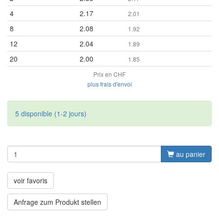
4
2.17
2.01
8
2.08
1.92
12
2.04
1.89
20
2.00
1.85
Prix en CHF
plus frais d'envoi
5 disponible (1-2 jours)
au panier
voir favoris
Anfrage zum Produkt stellen