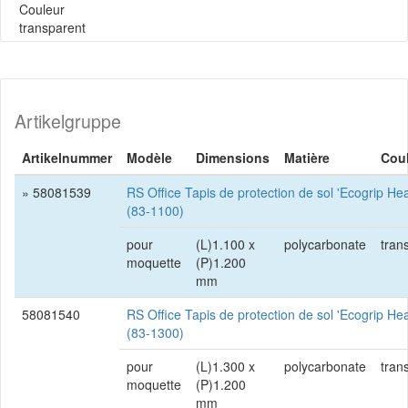
Couleur
transparent
Artikelgruppe
Artikelnummer
Modèle
Dimensions
Matière
Cou
» 58081539
RS Office Tapis de protection de sol 'Ecogrip He
(83-1100)
pour
(L)1.100 x
polycarbonate
tran
moquette
(P)1.200
mm
58081540
RS Office Tapis de protection de sol 'Ecogrip He
(83-1300)
pour
(L)1.300 x
polycarbonate
tran
moquette
(P)1.200
mm