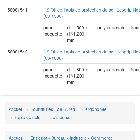
58081541
RS Office Tapis de protection de sol 'Ecogrip He
(83-1500)
pour
(L)1.500 x
polycarbonate
tran
moquette
(P)1.200
mm
58081542
RS Office Tapis de protection de sol 'Ecogrip He
(83-1800)
pour
(L)1.800 x
polycarbonate
tran
moquette
(P)1.200
mm
Accueil
Fournitures - de Bureau
ergonomie
Tapis de sols
Tapis de sol
Accueil
Entrepot - Bureau - Industrie - Commerce