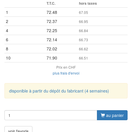
T.T.C.
hors taxes
1
72.48
67.05
2
72.37
66.95
4
72.25
66.84
6
72.14
66.73
8
72.02
66.62
10
71.90
66.51
Prix en CHF
plus frais d'envoi
disponible à partir du dépôt du fabricant (4 semaines)
au panier
voir favoris