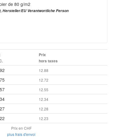
pier de 80 g/m2
t, Hersteller/EU Verantwortliche Person
x
Prix
C.
hors taxes
.92
12.88
.75
12.72
.57
12.55
.34
12.34
.27
12.28
.22
12.23
Prix en CHF
plus frais d'envoi