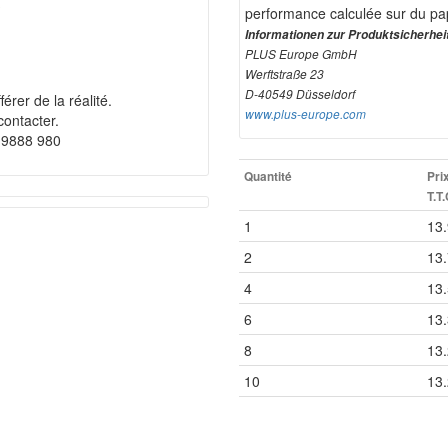
performance calculée sur du pa
Informationen zur Produktsicherhei
PLUS Europe GmbH
Werftstraße 23
D-40549 Düsseldorf
érer de la réalité.
www.plus-europe.com
contacter.
 9888 980
Quantité
Pri
T.T.
1
13
2
13
4
13
6
13
8
13
10
13