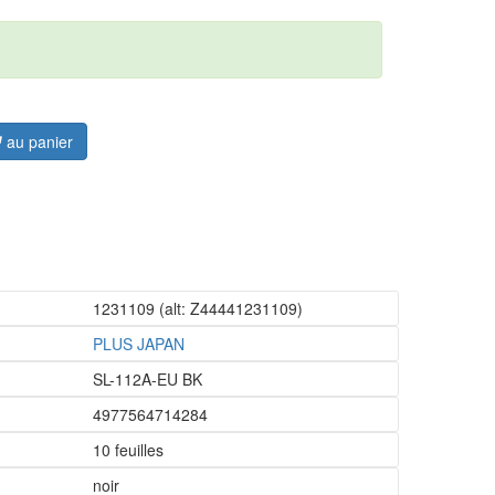
au panier
1231109
(alt: Z44441231109)
PLUS JAPAN
SL-112A-EU BK
4977564714284
10 feuilles
noir