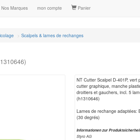
Nos Marques
mon compte
Panier
ricolage
Scalpels & lames de rechanges
(h1310646)
NT Cutter Scalpel D-401P, vert 
cutter graphique, manche plasti
droitiers et gauchers, incl. 5 l
(h1310646)
Lames de rechange adaptées: 
(30 degrés)
Informationen zur Produktsicherhei
Styro AG