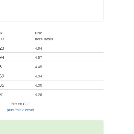
ix
Prix
T.C.
hors taxes
23
4.84
94
4.57
81
4.45
69
4.34
65
4.30
61
4.26
Prix en CHF
plus frais d'envoi