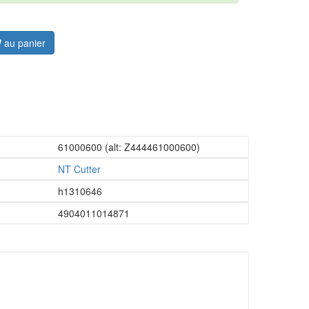
au panier
61000600
(alt: Z444461000600)
NT Cutter
h1310646
4904011014871