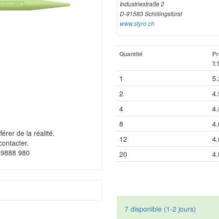
Industriestraße 2
D-91583 Schillingsfürst
www.styro.ch
Quantité
Pr
T.
1
5.
2
4.
4
4.
8
4.
érer de la réalité.
12
4.
contacter.
 9888 980
20
4.
7 disponible (1-2 jours)