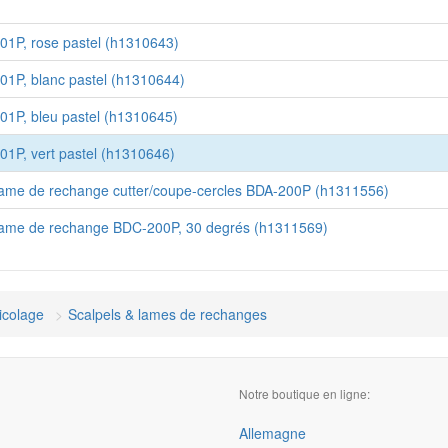
401P, rose pastel (h1310643)
01P, blanc pastel (h1310644)
01P, bleu pastel (h1310645)
01P, vert pastel (h1310646)
ame de rechange cutter/coupe-cercles BDA-200P (h1311556)
Lame de rechange BDC-200P, 30 degrés (h1311569)
ricolage
Scalpels & lames de rechanges
Notre boutique en ligne:
Allemagne