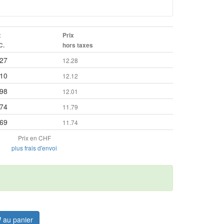
x
Prix
C.
hors taxes
.27
12.28
.10
12.12
.98
12.01
.74
11.79
.69
11.74
Prix en CHF
plus frais d'envoi
au panier