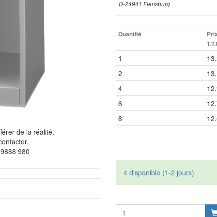
D-24941 Flensburg
Quantité
Pri
T.T.
1
13
2
13
4
12
6
12
8
12
érer de la réalité.
contacter.
 9888 980
4 disponible (1-2 jours)