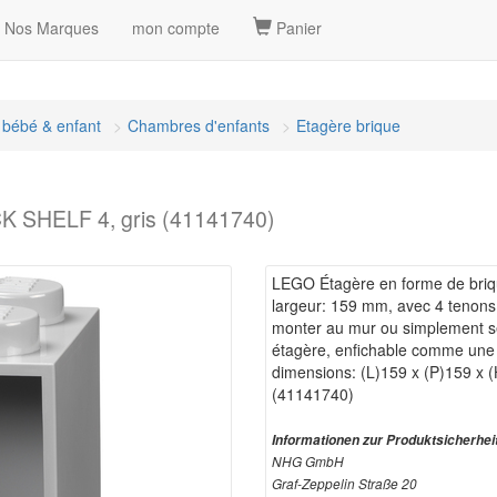
Nos Marques
mon compte
Panier
bébé & enfant
Chambres d'enfants
Etagère brique
K SHELF 4, gris (41141740)
LEGO Étagère en forme de briq
largeur: 159 mm, avec 4 tenons,
monter au mur ou simplement se
étagère, enfichable comme une
dimensions: (L)159 x (P)159 x
(41141740)
Informationen zur Produktsicherhei
NHG GmbH
Graf-Zeppelin Straße 20