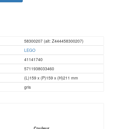
58300207
(alt: Z444458300207)
LEGO
41141740
5711938033460
(L)159 x (P)159 x (H)211 mm
gris
Couleur