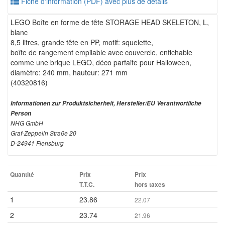
Fiche d'information (PDF) avec plus de détails
LEGO Boîte en forme de tête STORAGE HEAD SKELETON, L,
blanc
8,5 litres, grande tête en PP, motif: squelette,
boîte de rangement empilable avec couvercle, enfichable
comme une brique LEGO, déco parfaite pour Halloween,
diamètre: 240 mm, hauteur: 271 mm
(40320816)
Informationen zur Produktsicherheit, Hersteller/EU Verantwortliche
Person
NHG GmbH
Graf-Zeppelin Straße 20
D-24941 Flensburg
Quantité
Prix
Prix
T.T.C.
hors taxes
1
23.86
22.07
2
23.74
21.96