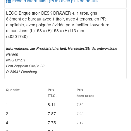
Fiche d'information (PDF) avec plus de détails
LEGO Brique tiroir DESK DRAWER 4, 1 tiroir, gris
élément de bureau avec 1 tiroir, avec 4 tenons, en PP,
empilable, avec poignée évidée pour faciliter l'ouverture,
dimensions: (L)158 x (P)158 x (H)113 mm
(40201740)
Informationen zur Produktsicherheit, Hersteller/EU Verantwortliche
Person
NHG GmbH
Graf-Zeppelin Straße 20
D-24941 Flensburg
Quantité
Prix
Prix
T.T.C.
hors taxes
1
8.11
7.50
2
7.87
7.28
4
7.75
7.17