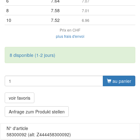
6
7.64
7.07
8
7.58
7.01
10
7.52
6.96
Prix en CHF
plus frais d'envoi
8 disponible (1-2 jours)
au panier
voir favoris
Anfrage zum Produkt stellen
N° d'article
58300092
(alt: Z444458300092)