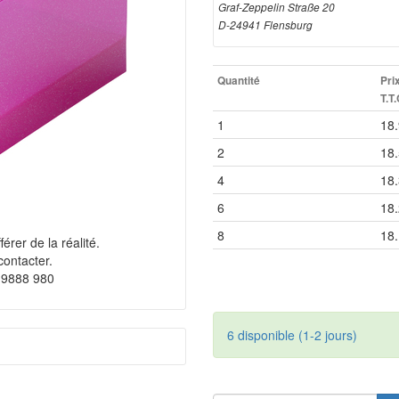
Graf-Zeppelin Straße 20
D-24941 Flensburg
Quantité
Pri
T.T.
1
18
2
18
4
18
6
18
8
18
érer de la réalité.
contacter.
 9888 980
6 disponible (1-2 jours)