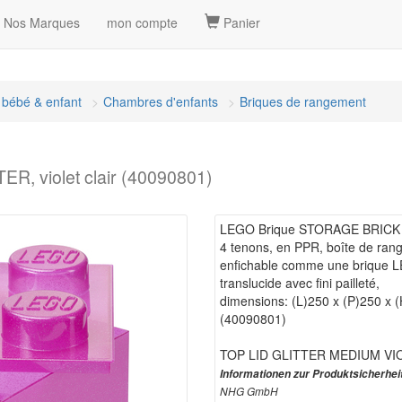
Nos Marques
mon compte
Panier
bébé & enfant
Chambres d'enfants
Briques de rangement
, violet clair (40090801)
LEGO Brique STORAGE BRICK 4 
4 tenons, en PPR, boîte de ran
enfichable comme une brique LE
translucide avec fini pailleté,
dimensions: (L)250 x (P)250 x
(40090801)
TOP LID GLITTER MEDIUM VI
Informationen zur Produktsicherhei
NHG GmbH