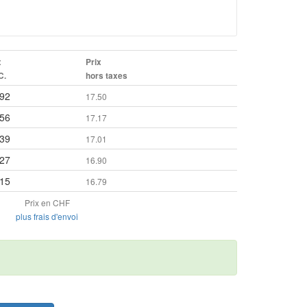
x
Prix
C.
hors taxes
.92
17.50
.56
17.17
.39
17.01
.27
16.90
.15
16.79
Prix en CHF
plus frais d'envoi