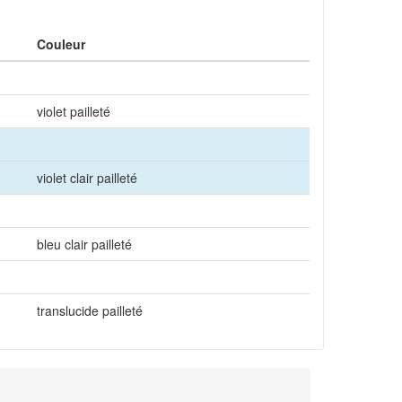
Couleur
violet pailleté
violet clair pailleté
bleu clair pailleté
translucide pailleté