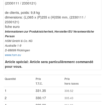
(2330111 / 2330121)
de clients, poids: 9,8 kg
dimensions: (L)365 x (P)255 x (H)556 mm, (2330111 /
2330121)
fiche euro
Informationen zur Produktsicherheit, Hersteller/EU Verantwortliche
Person
HSM GmbH & Co. KG
Austraße 1-9
D-88699 Frickingen
www.hsm.eu
Article spécial: Article sera particulièrement commandé
pour vous.
Quantité
Prix
Prix
T.T.C.
hors taxes
1
331.35
306.52
2
330.17
305.43
4
329.00