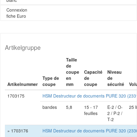
Connexion
fiche Euro
Artikelgruppe
Taille
de
coupe
Capacité
Niveau
Type de
en
de
de
Artikelnummer
coupe
mm
coupe
sécurité
Vol
1703175
HSM Destructeur de documents PURE 320 (233
bandes
5,8
15 - 17
E-2 / O-
25 l
feuilles
2 / P-2 /
T-2
» 1703176
HSM Destructeur de documents PURE 320 (233