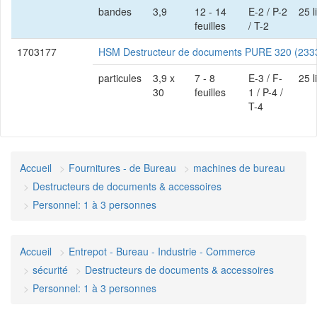
bandes
3,9
12 - 14
E-2 / P-2
25 l
feuilles
/ T-2
1703177
HSM Destructeur de documents PURE 320 (233
particules
3,9 x
7 - 8
E-3 / F-
25 l
30
feuilles
1 / P-4 /
T-4
Accueil
Fournitures - de Bureau
machines de bureau
Destructeurs de documents & accessoires
Personnel: 1 à 3 personnes
Accueil
Entrepot - Bureau - Industrie - Commerce
sécurité
Destructeurs de documents & accessoires
Personnel: 1 à 3 personnes