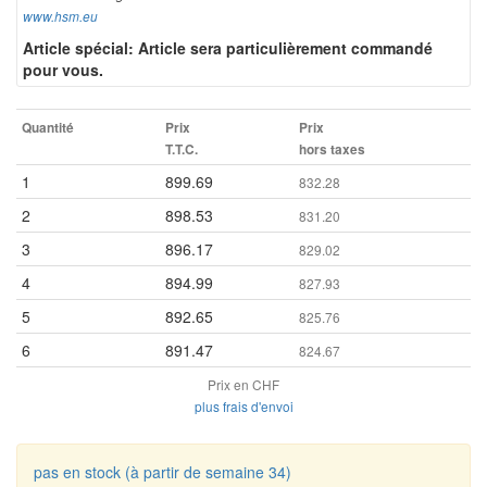
www.hsm.eu
Article spécial: Article sera particulièrement commandé
pour vous.
Quantité
Prix
Prix
T.T.C.
hors taxes
1
899.69
832.28
2
898.53
831.20
3
896.17
829.02
4
894.99
827.93
5
892.65
825.76
6
891.47
824.67
Prix en CHF
plus frais d'envoi
pas en stock (à partir de semaine 34)