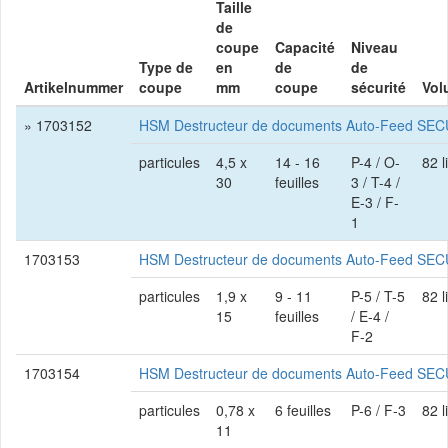
Taille
de
coupe
Capacité
Niveau
Type de
en
de
de
Artikelnummer
coupe
mm
coupe
sécurité
Vol
» 1703152
HSM Destructeur de documents Auto-Feed SEC
particules
4,5 x
14 - 16
P-4 / O-
82 l
30
feuilles
3 / T-4 /
E-3 / F-
1
1703153
HSM Destructeur de documents Auto-Feed SE
particules
1,9 x
9 - 11
P-5 / T-5
82 l
15
feuilles
/ E-4 /
F-2
1703154
HSM Destructeur de documents Auto-Feed SE
particules
0,78 x
6 feuilles
P-6 / F-3
82 l
11