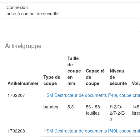
Connexion
prise à contact de securité
Artikelgruppe
Taille
de
coupe
Capacité
Niveau
Type de
en
de
de
Artikelnummer
coupe
mm
coupe
sécurité
Vol
1702207
HSM Destructeur de documents P40i, coupe cro
bandes
5,8
56 - 58
P-2/O-
145
feuilles
2/T-2/E-
litre
2
1702208
HSM Destructeur de documents P40i, coupe cro