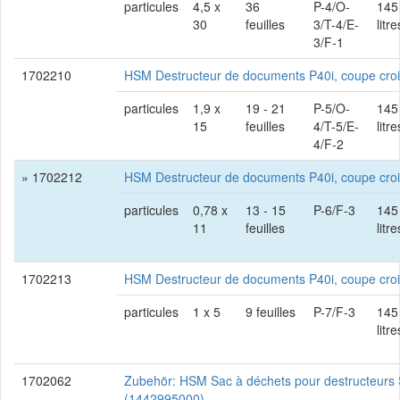
particules
4,5 x
36
P-4/O-
145
30
feuilles
3/T-4/E-
litre
3/F-1
1702210
HSM Destructeur de documents P40i, coupe cro
particules
1,9 x
19 - 21
P-5/O-
145
15
feuilles
4/T-5/E-
litre
4/F-2
» 1702212
HSM Destructeur de documents P40i, coupe cro
particules
0,78 x
13 - 15
P-6/F-3
145
11
feuilles
litre
1702213
HSM Destructeur de documents P40i, coupe cro
particules
1 x 5
9 feuilles
P-7/F-3
145
litre
1702062
Zubehör: HSM Sac à déchets pour destructeur
(1442995000)