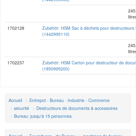
245
litre
1702128
Zubehör: HSM Sac à déchets pour destructeurs
(1442995110)
245
litre
1702237
Zubehör: HSM Carton pour destructeur de doc
(1850995200)
Accueil
Entrepot - Bureau - Industrie - Commerce
sécurité
Destructeurs de documents & accessoires
Bureau: jusqu'à 15 personnes
Accueil
Fournitures - de Bureau
machines de bureau