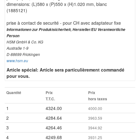
dimensions: (L)580 x (P)550 x (H)1.020 mm, blanc
(1885121)
prise à contact de securité - pour CH avec adaptateur fixe
Informationen zur Produktsicherheit, Hersteller/EU Verantwortliche
Person
HSM GmbH & Co. KG
Austraße 1-9
D-88699 Frickingen
www.hsm.eu
Article spécial: Article sera particulièrement commandé
pour vous.
Quantité
Prix
Prix
T.T.C.
hors taxes
1
4324.00
4000.00
2
4284.64
3963.59
3
4264.46
3944.92
4
4249.68
3931.25