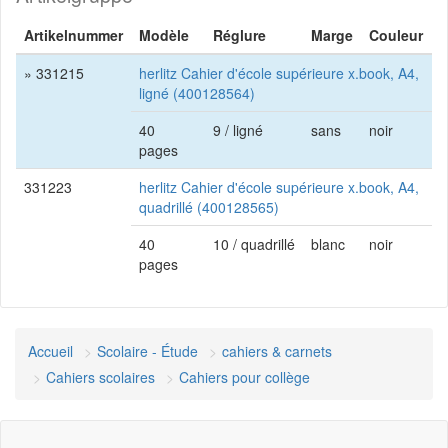
Artikelnummer
Modèle
Réglure
Marge
Couleur
» 331215
herlitz Cahier d'école supérieure x.book, A4,
ligné (400128564)
40
9 / ligné
sans
noir
pages
331223
herlitz Cahier d'école supérieure x.book, A4,
quadrillé (400128565)
40
10 / quadrillé
blanc
noir
pages
Accueil
Scolaire - Étude
cahiers & carnets
Cahiers scolaires
Cahiers pour collège