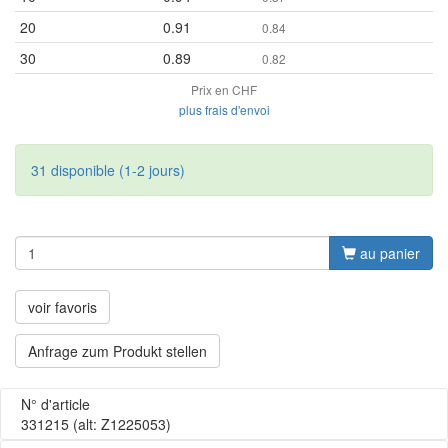
20
0.91
0.84
30
0.89
0.82
Prix en CHF
plus frais d'envoi
31 disponible (1-2 jours)
au panier
voir favoris
Anfrage zum Produkt stellen
N° d'article
331215
(alt: Z1225053)