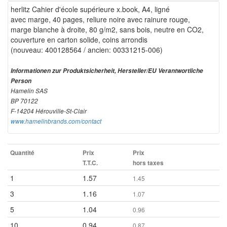
herlitz Cahier d'école supérieure x.book, A4, ligné
avec marge, 40 pages, reliure noire avec rainure rouge,
marge blanche à droite, 80 g/m2, sans bois, neutre en CO2,
couverture en carton solide, coins arrondis
(nouveau: 400128564 / ancien: 00331215-006)
Informationen zur Produktsicherheit, Hersteller/EU Verantwortliche
Person
Hamelin SAS
BP 70122
F-14204 Hérouville-St-Clair
www.hamelinbrands.com/contact
Quantité
Prix
Prix
T.T.C.
hors taxes
1
1.57
1.45
3
1.16
1.07
5
1.04
0.96
10
0.94
0.87