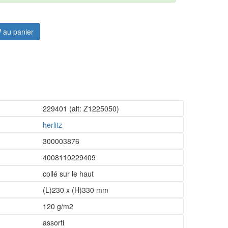
au panier
229401
(alt: Z1225050)
herlitz
300003876
4008110229409
collé sur le haut
(L)230 x (H)330 mm
120 g/m2
assorti