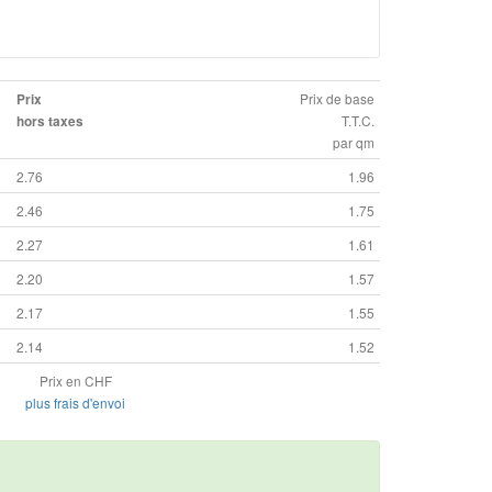
Prix de base
Prix
T.T.C.
hors taxes
par qm
2.76
1.96
2.46
1.75
2.27
1.61
2.20
1.57
2.17
1.55
2.14
1.52
Prix en CHF
plus frais d'envoi