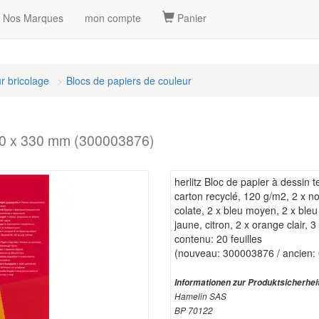
Nos Marques
mon compte
Panier
r bricolage
Blocs de papiers de couleur
 230 x 330 mm (300003876)
herlitz Bloc de papier à dessin 
carton recyclé, 120 g/m2, 2 x noir
colate, 2 x bleu moyen, 2 x bleu c
jaune, citron, 2 x orange clair, 3
contenu: 20 feuilles
(nouveau: 300003876 / ancien:
Informationen zur Produktsicherhei
Hamelin SAS
BP 70122