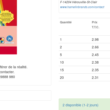
F-14204 Hérouville-St-Clair
www.hamelinbrands.com/contact
Quantité
Prix
T.T.C.
1
2.98
2
2.66
5
2.45
10
2.38
érer de la réalité.
15
2.35
contacter.
 9888 980
20
2.31
2 disponible (1-2 jours)