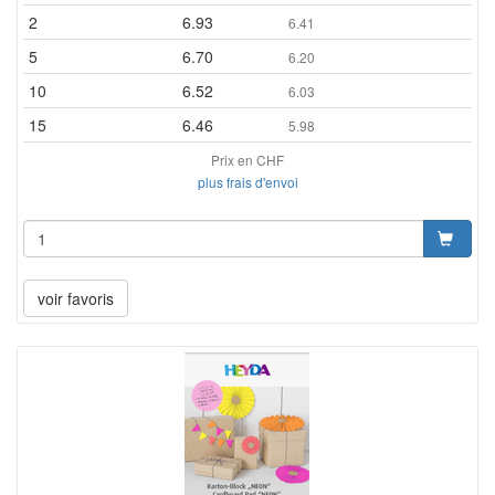
2
6.93
6.41
5
6.70
6.20
10
6.52
6.03
15
6.46
5.98
Prix en CHF
plus frais d'envoi
voir favoris