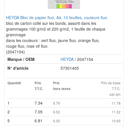
HEYDA Bloc de papier fluo, A4, 10 feuilles, couleurs fluo
bloc de carton collé sur les bords, assorti dans les
grammages 100 g/m2 et 220 g/m2, 1 feuille de chaque
grammage
dans les couleurs : vert fluo, jaune fluo, orange fluo,
rouge fluo, rose vif fluo
(2047154)
Marque / OEM
HEYDA
/ 2047154
N° d'article
57301405
Prix de base
Quantité
Prix
Prix
T.T.C.
T.T.C.
hors taxes
par qm
1
7.34
6.79
11.78
2
7.05
6.52
11.32
5
6.81
6.30
10.93