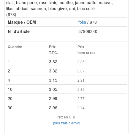
clair, blanc perle, rose clair, menthe, jaune paille, mauve,
lilas, abricot, saumon, bleu givré, uni, bloc collé
(678)
Marque / OEM
folia
/ 678
N° d'article
57906340
Quantité
Prix
Prix
T.T.C.
hors taxes
1
3.62
3.35
2
3.32
3.07
4
3.15
2.91
10
3.05
2.82
20
2.99
2.77
30
2.96
2.74
Prix en CHF
plus frais d'envoi