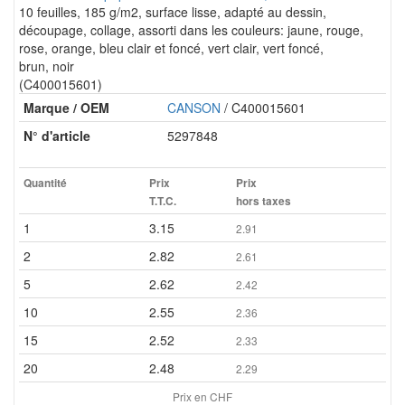
10 feuilles, 185 g/m2, surface lisse, adapté au dessin,
découpage, collage, assorti dans les couleurs: jaune, rouge,
rose, orange, bleu clair et foncé, vert clair, vert foncé,
brun, noir
(C400015601)
Marque / OEM
CANSON
/ C400015601
N° d'article
5297848
Quantité
Prix
Prix
T.T.C.
hors taxes
1
3.15
2.91
2
2.82
2.61
5
2.62
2.42
10
2.55
2.36
15
2.52
2.33
20
2.48
2.29
Prix en CHF