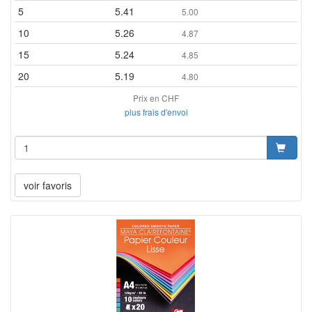
5
5.41
5.00
10
5.26
4.87
15
5.24
4.85
20
5.19
4.80
Prix en CHF
plus frais d'envoi
voir favoris