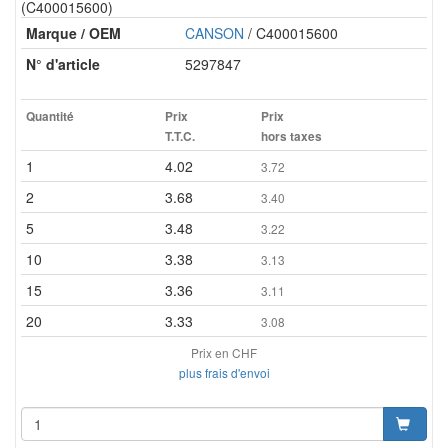
(C400015600)
Marque / OEM
CANSON
/ C400015600
N° d'article
5297847
Quantité
Prix
Prix
T.T.C.
hors taxes
1
4.02
3.72
2
3.68
3.40
5
3.48
3.22
10
3.38
3.13
15
3.36
3.11
20
3.33
3.08
Prix en CHF
plus frais d'envoi