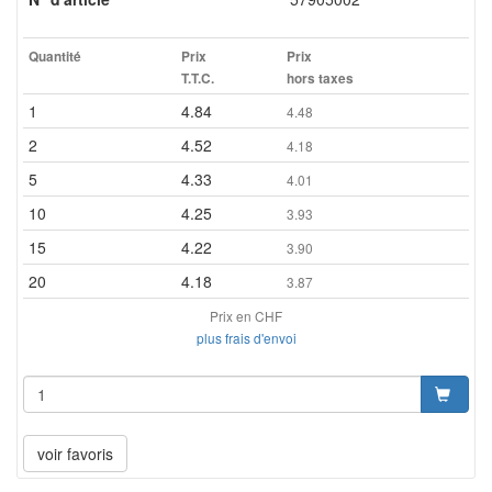
Quantité
Prix
Prix
T.T.C.
hors taxes
1
4.84
4.48
2
4.52
4.18
5
4.33
4.01
10
4.25
3.93
15
4.22
3.90
20
4.18
3.87
Prix en CHF
plus frais d'envoi
voir favoris