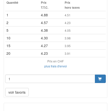
Quantité
Prix
Prix
T.T.C.
hors taxes
1
4.88
4.51
2
4.57
4.23
5
4.38
4.05
10
4.30
3.98
15
4.27
3.95
20
4.23
3.91
Prix en CHF
plus frais d'envoi
voir favoris