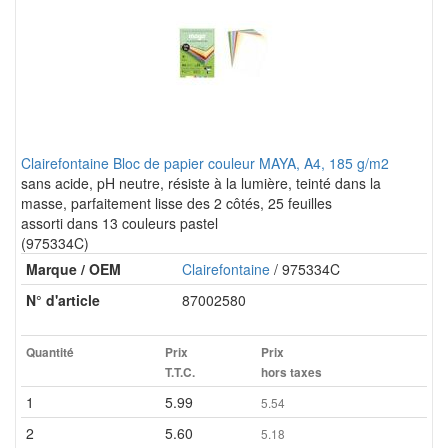
Clairefontaine Bloc de papier couleur MAYA, A4, 185 g/m2
sans acide, pH neutre, résiste à la lumière, teinté dans la
masse, parfaitement lisse des 2 côtés, 25 feuilles
assorti dans 13 couleurs pastel
(975334C)
Marque / OEM
Clairefontaine
/ 975334C
N° d'article
87002580
Quantité
Prix
Prix
T.T.C.
hors taxes
1
5.99
5.54
2
5.60
5.18