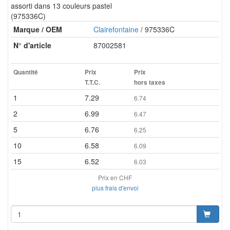
assorti dans 13 couleurs pastel
(975336C)
Marque / OEM
Clairefontaine
/ 975336C
N° d'article
87002581
Quantité
Prix
Prix
T.T.C.
hors taxes
1
7.29
6.74
2
6.99
6.47
5
6.76
6.25
10
6.58
6.09
15
6.52
6.03
Prix en CHF
plus frais d'envoi