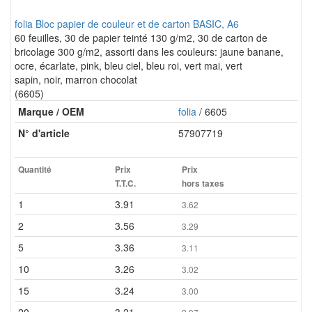
folia Bloc papier de couleur et de carton BASIC, A6
60 feuilles, 30 de papier teinté 130 g/m2, 30 de carton de
bricolage 300 g/m2, assorti dans les couleurs: jaune banane,
ocre, écarlate, pink, bleu ciel, bleu roi, vert mai, vert
sapin, noir, marron chocolat
(6605)
Marque / OEM
folia
/ 6605
N° d'article
57907719
Quantité
Prix
Prix
T.T.C.
hors taxes
1
3.91
3.62
2
3.56
3.29
5
3.36
3.11
10
3.26
3.02
15
3.24
3.00