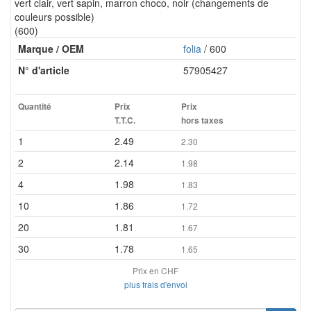
vert clair, vert sapin, marron choco, noir (changements de
couleurs possible)
(600)
Marque / OEM
folia
/ 600
N° d'article
57905427
Quantité
Prix
Prix
T.T.C.
hors taxes
1
2.49
2.30
2
2.14
1.98
4
1.98
1.83
10
1.86
1.72
20
1.81
1.67
30
1.78
1.65
Prix en CHF
plus frais d'envoi