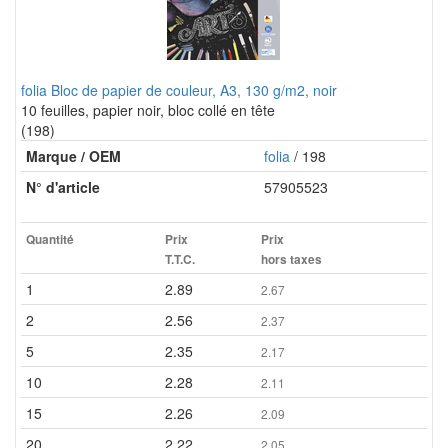
folia Bloc de papier de couleur, A3, 130 g/m2, noir
10 feuilles, papier noir, bloc collé en tête
(198)
Marque / OEM
folia
/ 198
N° d'article
57905523
Quantité
Prix
Prix
T.T.C.
hors taxes
1
2.89
2.67
2
2.56
2.37
5
2.35
2.17
10
2.28
2.11
15
2.26
2.09
20
2.22
2.05