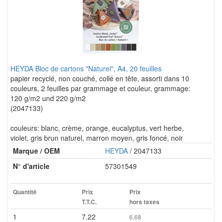
HEYDA Bloc de cartons "Naturel", A4, 20 feuilles
papier recyclé, non couché, collé en tête, assorti dans 10
couleurs, 2 feuilles par grammage et couleur, grammage:
120 g/m2 und 220 g/m2
(2047133)
couleurs: blanc, crème, orange, eucalyptus, vert herbe,
violet, gris brun naturel, marron moyen, gris foncé, noir
Marque / OEM
HEYDA
/ 2047133
N° d'article
57301549
Quantité
Prix
Prix
T.T.C.
hors taxes
1
7.22
6.68