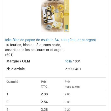
folia Bloc de papier de couleur, A4, 130 g/m2, or et argent
10 feuilles, bloc en tête, sans acide,
assorti dans les couleurs: or et argent
(601)
Marque / OEM
folia
/ 601
N° d'article
57906461
Quantité
Prix
Prix
T.T.C.
hors taxes
1
2.86
2.65
2
2.54
2.35
4
2.38
2.20