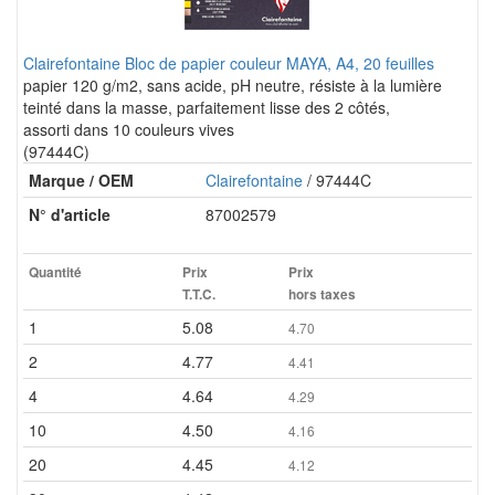
Clairefontaine Bloc de papier couleur MAYA, A4, 20 feuilles
papier 120 g/m2, sans acide, pH neutre, résiste à la lumière
teinté dans la masse, parfaitement lisse des 2 côtés,
assorti dans 10 couleurs vives
(97444C)
Marque / OEM
Clairefontaine
/ 97444C
N° d'article
87002579
Quantité
Prix
Prix
T.T.C.
hors taxes
1
5.08
4.70
2
4.77
4.41
4
4.64
4.29
10
4.50
4.16
20
4.45
4.12