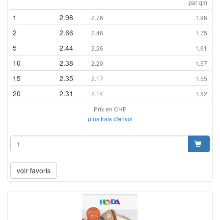
par qm
1
2.98
2.76
1.96
2
2.66
2.46
1.75
5
2.44
2.26
1.61
10
2.38
2.20
1.57
15
2.35
2.17
1.55
20
2.31
2.14
1.52
Prix en CHF
plus frais d'envoi
voir favoris