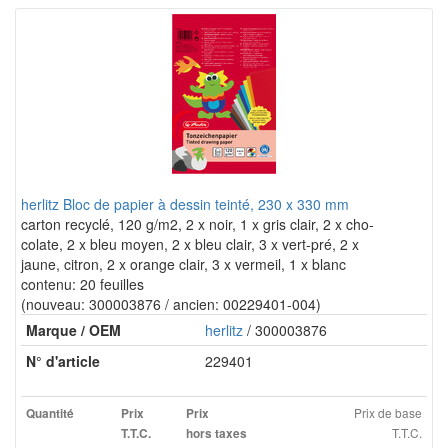
herlitz Bloc de papier à dessin teinté, 230 x 330 mm
carton recyclé, 120 g/m2, 2 x noir, 1 x gris clair, 2 x cho-
colate, 2 x bleu moyen, 2 x bleu clair, 3 x vert-pré, 2 x
jaune, citron, 2 x orange clair, 3 x vermeil, 1 x blanc
contenu: 20 feuilles
(nouveau: 300003876 / ancien: 00229401-004)
Marque / OEM
herlitz
/ 300003876
N° d'article
229401
Prix de base
Quantité
Prix
Prix
T.T.C.
T.T.C.
hors taxes