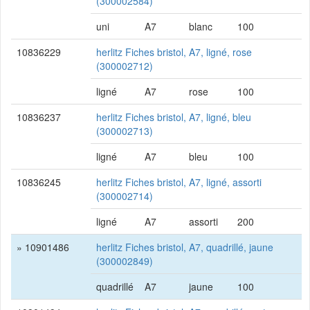
(300002584)
uni
A7
blanc
100
10836229
herlitz Fiches bristol, A7, ligné, rose
(300002712)
ligné
A7
rose
100
10836237
herlitz Fiches bristol, A7, ligné, bleu
(300002713)
ligné
A7
bleu
100
10836245
herlitz Fiches bristol, A7, ligné, assorti
(300002714)
ligné
A7
assorti
200
» 10901486
herlitz Fiches bristol, A7, quadrillé, jaune
(300002849)
quadrillé
A7
jaune
100