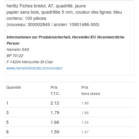
herlitz Fiches bristol, A7, quadrillé, jaune
papier sans bois, quadrillée 5 mm, couleur des lignes: bleu
contenu: 100 pièces
(nouveau: 300002849 / ancien: 10901486-000)
Informationen zur Produktsicherheit, Hersteller/EU Verantwortliche
Person
Hamelin SAS
BP 70122
F-14204 Hérouville-St-Clair
www.hamelinbrands.com/contact
Quantité
Prix
Prix
T.T.C.
hors taxes
1
2.12
1.96
3
1.79
1.66
5
1.66
1.54
8
1.59
1.47