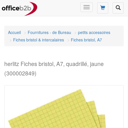
Changer
mode
de
navigation
Accueil
Fournitures - de Bureau
petits accessoires
Fiches bristol & intercalaires
Fiches bristol, A7
herlitz Fiches bristol, A7, quadrillé, jaune
(300002849)