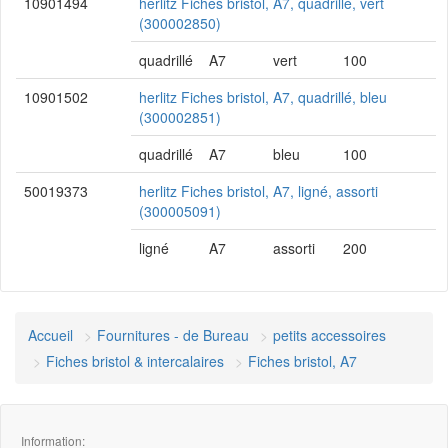
10901494
herlitz Fiches bristol, A7, quadrillé, vert
(300002850)
quadrillé
A7
vert
100
10901502
herlitz Fiches bristol, A7, quadrillé, bleu
(300002851)
quadrillé
A7
bleu
100
50019373
herlitz Fiches bristol, A7, ligné, assorti
(300005091)
ligné
A7
assorti
200
Accueil
Fournitures - de Bureau
petits accessoires
Fiches bristol & intercalaires
Fiches bristol, A7
Information: