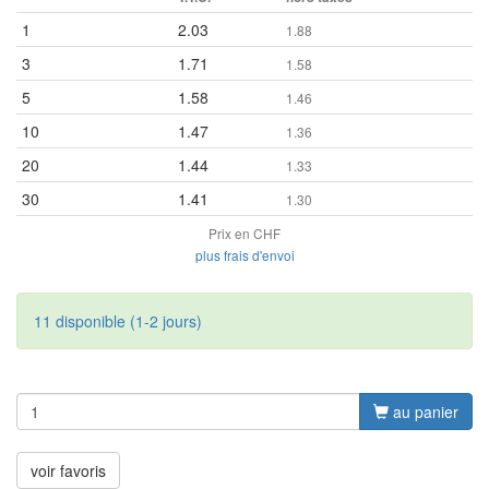
1
2.03
1.88
3
1.71
1.58
5
1.58
1.46
10
1.47
1.36
20
1.44
1.33
30
1.41
1.30
Prix en CHF
plus frais d'envoi
11 disponible (1-2 jours)
au panier
voir favoris