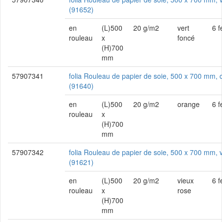
(91652)
en
(L)500
20 g/m2
vert
6 f
rouleau
x
foncé
(H)700
mm
57907341
folia Rouleau de papier de soie, 500 x 700 mm,
(91640)
en
(L)500
20 g/m2
orange
6 f
rouleau
x
(H)700
mm
57907342
folia Rouleau de papier de soie, 500 x 700 mm, 
(91621)
en
(L)500
20 g/m2
vieux
6 f
rouleau
x
rose
(H)700
mm