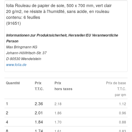
folia Rouleau de papier de soie, 500 x 700 mm, vert clair
20 g/m2, ne résiste à l'humidité, sans acide, en rouleau
contenu: 6 feuilles
(91651)
Informationen zur Produktsicherheit, Hersteller/EU Verantwortliche
Person
Max Bringmann KG
Johann-Höllfritsch-Str. 37
D-90530 Wendelstein
www.folia.de
Prix de base
Quantité
Prix
Prix
T.T.C.
T.T.C.
hors taxes
par qm
1
2.36
2.18
1.12
2
2.01
1.86
0.96
4
1.84
1.70
0.88
8
1.74
1.61
0.83