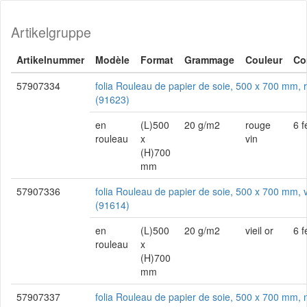
Artikelgruppe
Artikelnummer
Modèle
Format
Grammage
Couleur
Co
57907334
folia Rouleau de papier de soie, 500 x 700 mm, 
(91623)
en
(L)500
20 g/m2
rouge
6 f
rouleau
x
vin
(H)700
mm
57907336
folia Rouleau de papier de soie, 500 x 700 mm, vi
(91614)
en
(L)500
20 g/m2
vieil or
6 f
rouleau
x
(H)700
mm
57907337
folia Rouleau de papier de soie, 500 x 700 mm, n