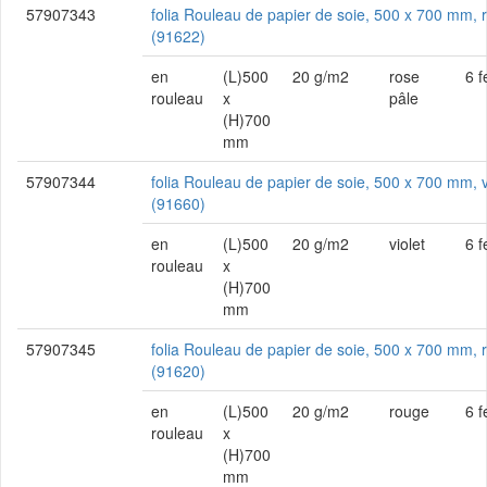
57907343
folia Rouleau de papier de soie, 500 x 700 mm, 
(91622)
en
(L)500
20 g/m2
rose
6 f
rouleau
x
pâle
(H)700
mm
57907344
folia Rouleau de papier de soie, 500 x 700 mm, v
(91660)
en
(L)500
20 g/m2
violet
6 f
rouleau
x
(H)700
mm
57907345
folia Rouleau de papier de soie, 500 x 700 mm, 
(91620)
en
(L)500
20 g/m2
rouge
6 f
rouleau
x
(H)700
mm