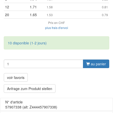
12
1.71
1.58
0.81
20
1.65
1.53
0.79
Prix en CHF
plus frais d'envoi
10 disponible (1-2 jours)
au panier
voir favoris
Anfrage zum Produkt stellen
N° d'article
57907338
(alt: Z444457907338)