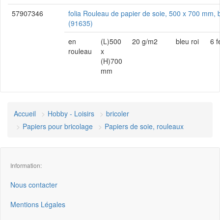
57907346
folia Rouleau de papier de soie, 500 x 700 mm, b
(91635)
en
(L)500
20 g/m2
bleu roi
6 f
rouleau
x
(H)700
mm
Accueil
Hobby - Loisirs
bricoler
Papiers pour bricolage
Papiers de soie, rouleaux
Information:
Nous contacter
Mentions Légales