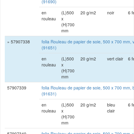
(91690)
en
(L)500
20 g/m2
noir
6 f
rouleau
x
(H)700
mm
» 57907338
folia Rouleau de papier de soie, 500 x 700 mm, ve
(91651)
en
(L)500
20 g/m2
vert clair
6 f
rouleau
x
(H)700
mm
57907339
folia Rouleau de papier de soie, 500 x 700 mm, b
(91631)
en
(L)500
20 g/m2
bleu
6 f
rouleau
x
clair
(H)700
mm
57907340
folia Rouleau de papier de soie, 500 x 700 mm, 