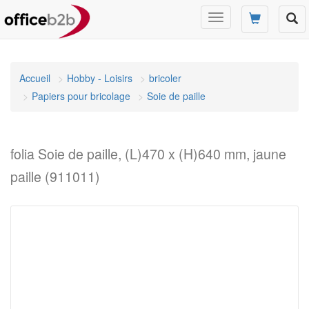
Changer
mode
de
navigation
Accueil
Hobby - Loisirs
bricoler
Papiers pour bricolage
Soie de paille
folia Soie de paille, (L)470 x (H)640 mm, jaune
paille (911011)