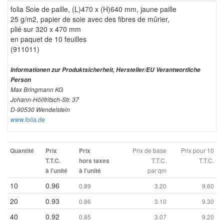
folia Soie de paille, (L)470 x (H)640 mm, jaune paille
25 g/m2, papier de soie avec des fibres de mûrier,
plié sur 320 x 470 mm
en paquet de 10 feuilles
(911011)
Informationen zur Produktsicherheit, Hersteller/EU Verantwortliche
Person
Max Bringmann KG
Johann-Höllfritsch-Str. 37
D-90530 Wendelstein
www.folia.de
Prix de base
Prix pour 10
Quantité
Prix
Prix
T.T.C.
T.T.C.
T.T.C.
hors taxes
par qm
à l'unité
à l'unité
10
0.96
0.89
3.20
9.60
20
0.93
0.86
3.10
9.30
40
0.92
0.85
3.07
9.20