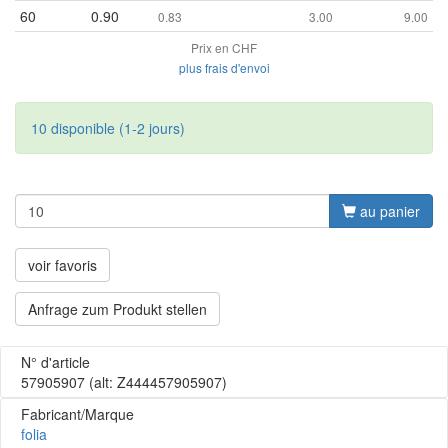
60
0.90
0.83
3.00
9.00
Prix en CHF
plus frais d'envoi
10 disponible (1-2 jours)
au panier
voir favoris
Anfrage zum Produkt stellen
N° d'article
57905907
(alt: Z444457905907)
Fabricant/Marque
folia