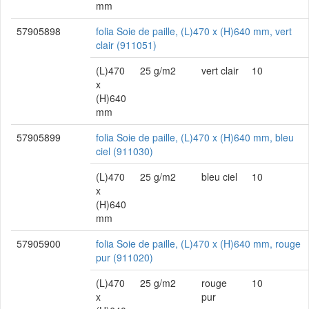
mm
57905898
folia Soie de paille, (L)470 x (H)640 mm, vert
clair (911051)
(L)470
25 g/m2
vert clair
10
x
(H)640
mm
57905899
folia Soie de paille, (L)470 x (H)640 mm, bleu
ciel (911030)
(L)470
25 g/m2
bleu ciel
10
x
(H)640
mm
57905900
folia Soie de paille, (L)470 x (H)640 mm, rouge
pur (911020)
(L)470
25 g/m2
rouge
10
x
pur