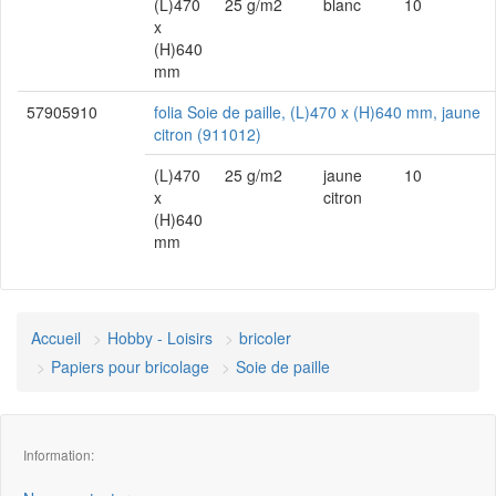
(L)470
25 g/m2
blanc
10
x
(H)640
mm
57905910
folia Soie de paille, (L)470 x (H)640 mm, jaune
citron (911012)
(L)470
25 g/m2
jaune
10
x
citron
(H)640
mm
Accueil
Hobby - Loisirs
bricoler
Papiers pour bricolage
Soie de paille
Information: