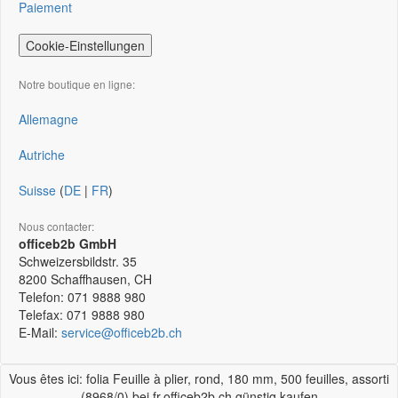
Paiement
Cookie-Einstellungen
Notre boutique en ligne:
Allemagne
Autriche
Suisse
(
DE
|
FR
)
Nous contacter:
officeb2b GmbH
Schweizersbildstr. 35
8200
Schaffhausen, CH
Telefon:
071 9888 980
Telefax:
071 9888 980
E-Mail:
service@officeb2b.ch
Vous êtes ici: folia Feuille à plier, rond, 180 mm, 500 feuilles, assorti
(8968/0) bei fr.officeb2b.ch günstig kaufen