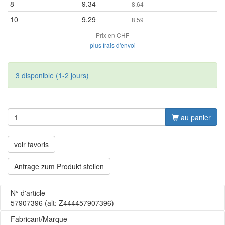
8
9.34
8.64
10
9.29
8.59
Prix en CHF
plus frais d'envoi
3 disponible (1-2 jours)
au panier
voir favoris
Anfrage zum Produkt stellen
N° d'article
57907396
(alt: Z444457907396)
Fabricant/Marque