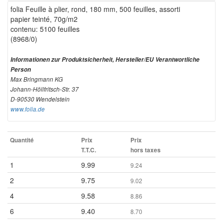
folia Feuille à plier, rond, 180 mm, 500 feuilles, assorti
papier teinté, 70g/m2
contenu: 5100 feuilles
(8968/0)
Informationen zur Produktsicherheit, Hersteller/EU Verantwortliche
Person
Max Bringmann KG
Johann-Höllfritsch-Str. 37
D-90530 Wendelstein
www.folia.de
Quantité
Prix
Prix
T.T.C.
hors taxes
1
9.99
9.24
2
9.75
9.02
4
9.58
8.86
6
9.40
8.70