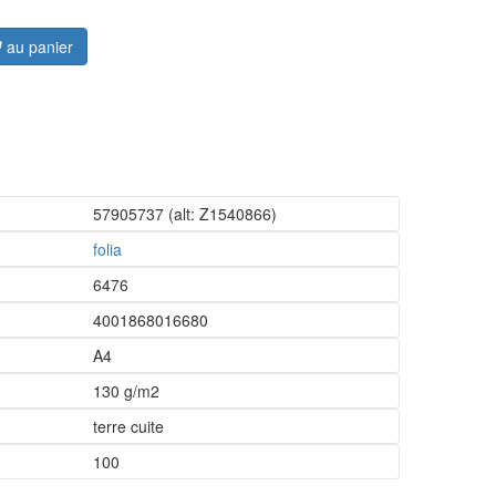
au panier
57905737
(alt: Z1540866)
folia
6476
4001868016680
A4
130 g/m2
terre cuite
100