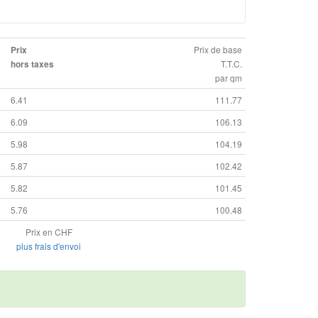
Prix de base
Prix
T.T.C.
hors taxes
par qm
6.41
111.77
6.09
106.13
5.98
104.19
5.87
102.42
5.82
101.45
5.76
100.48
Prix en CHF
plus frais d'envoi