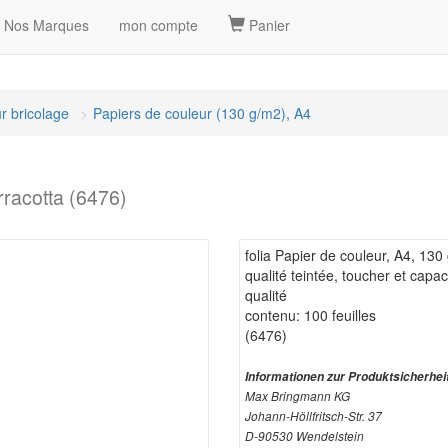
Nos Marques
mon compte
Panier
r bricolage
Papiers de couleur (130 g/m2), A4
erracotta (6476)
folia Papier de couleur, A4, 130
qualité teintée, toucher et capa
qualité
contenu: 100 feuilles
(6476)
Informationen zur Produktsicherhei
Max Bringmann KG
Johann-Höllfritsch-Str. 37
D-90530 Wendelstein