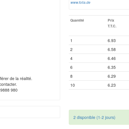
www.folia.de
Quantité
Prix
T.T.C.
1
6.93
2
6.58
4
6.46
6
6.35
8
6.29
érer de la réalité.
contacter.
10
6.23
 9888 980
2 disponible (1-2 jours)