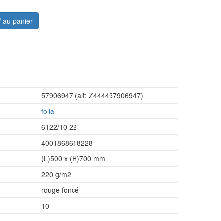
au panier
57906947
(alt: Z444457906947)
folia
6122/10 22
4001868618228
(L)500 x (H)700 mm
220 g/m2
rouge foncé
10