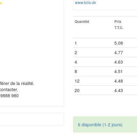
www.folia.de
Quantité
Prix
T.T.C.
1
5.08
2
4.77
4
4.63
8
4.51
12
4.48
érer de la réalité.
contacter.
20
4.43
 9888 980
6 disponible (1-2 jours)