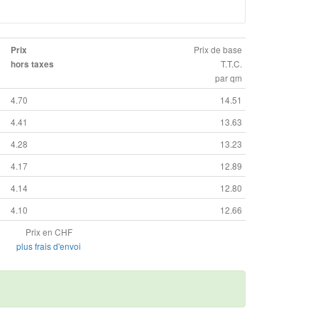
Prix de base
Prix
T.T.C.
hors taxes
par qm
4.70
14.51
4.41
13.63
4.28
13.23
4.17
12.89
4.14
12.80
4.10
12.66
Prix en CHF
plus frais d'envoi