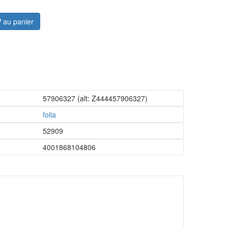
au panier
57906327
(alt: Z444457906327)
folia
52909
4001868104806