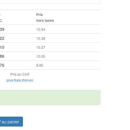
x
Prix
C.
hors taxes
.39
10.54
.22
10.38
.10
10.27
.86
10.05
.76
9.95
Prix en CHF
plus frais d'envoi
au panier