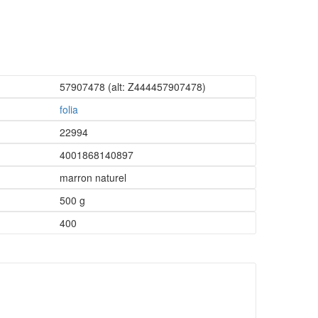
57907478
(alt: Z444457907478)
folia
22994
4001868140897
marron naturel
500 g
400