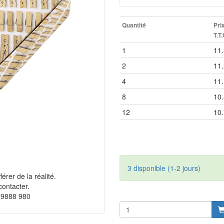
Quantité
Pri
T.T.
1
11
2
11
4
11
8
10
12
10
3 disponible (1-2 jours)
érer de la réalité.
contacter.
 9888 980