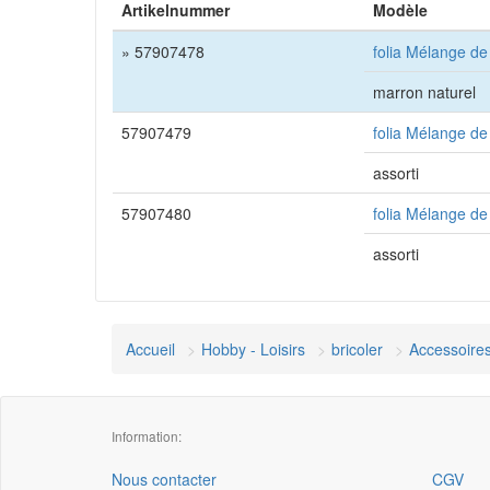
Artikelnummer
Modèle
» 57907478
folia Mélange d
marron naturel
57907479
folia Mélange d
assorti
57907480
folia Mélange d
assorti
Accueil
Hobby - Loisirs
bricoler
Accessoires
Information:
Nous contacter
CGV