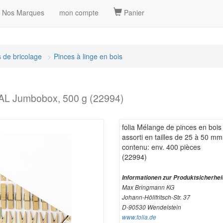
Nos Marques
mon compte
Panier
 de bricolage
Pinces à linge en bois
RAL Jumbobox, 500 g (22994)
folia Mélange de pinces en bo
assorti en tailles de 25 à 50 mm
contenu: env. 400 pièces
(22994)
Informationen zur Produktsicherhei
Max Bringmann KG
Johann-Höllfritsch-Str. 37
D-90530 Wendelstein
www.folia.de