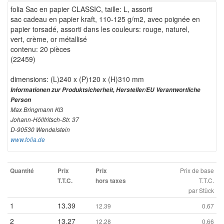
folia Sac en papier CLASSIC, taille: L, assorti
sac cadeau en papier kraft, 110-125 g/m2, avec poignée en
papier torsadé, assorti dans les couleurs: rouge, naturel,
vert, crème, or métallisé
contenu: 20 pièces
(22459)
dimensions: (L)240 x (P)120 x (H)310 mm
Informationen zur Produktsicherheit, Hersteller/EU Verantwortliche
Person
Max Bringmann KG
Johann-Höllfritsch-Str. 37
D-90530 Wendelstein
www.folia.de
Prix de base
Quantité
Prix
Prix
T.T.C.
T.T.C.
hors taxes
par Stück
1
13.39
12.39
0.67
2
13.27
12.28
0.66