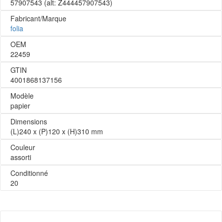
57907543
(alt: Z444457907543)
Fabricant/Marque
folia
OEM
22459
GTIN
4001868137156
Modèle
papier
Dimensions
(L)240 x (P)120 x (H)310 mm
Couleur
assorti
Conditionné
20