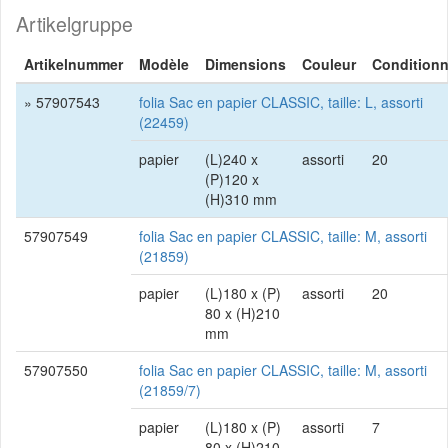
Artikelgruppe
Artikelnummer
Modèle
Dimensions
Couleur
Condition
» 57907543
folia Sac en papier CLASSIC, taille: L, assorti
(22459)
papier
(L)240 x
assorti
20
(P)120 x
(H)310 mm
57907549
folia Sac en papier CLASSIC, taille: M, assorti
(21859)
papier
(L)180 x (P)
assorti
20
80 x (H)210
mm
57907550
folia Sac en papier CLASSIC, taille: M, assorti
(21859/7)
papier
(L)180 x (P)
assorti
7
80 x (H)210