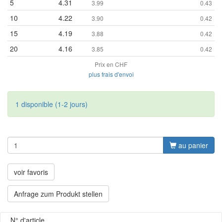
5
4.31
3.99
0.43
10
4.22
3.90
0.42
15
4.19
3.88
0.42
20
4.16
3.85
0.42
Prix en CHF
plus frais d'envoi
1 disponible (1-2 jours)
au panier
voir favoris
Anfrage zum Produkt stellen
N° d'article