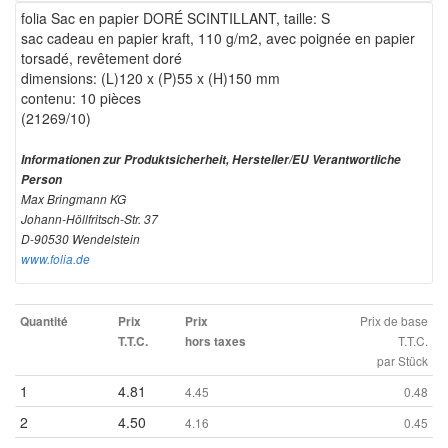
folia Sac en papier DORÉ SCINTILLANT, taille: S
sac cadeau en papier kraft, 110 g/m2, avec poignée en papier
torsadé, revêtement doré
dimensions: (L)120 x (P)55 x (H)150 mm
contenu: 10 pièces
(21269/10)
Informationen zur Produktsicherheit, Hersteller/EU Verantwortliche
Person
Max Bringmann KG
Johann-Höllfritsch-Str. 37
D-90530 Wendelstein
www.folia.de
Prix de base
Quantité
Prix
Prix
T.T.C.
T.T.C.
hors taxes
par Stück
1
4.81
4.45
0.48
2
4.50
4.16
0.45