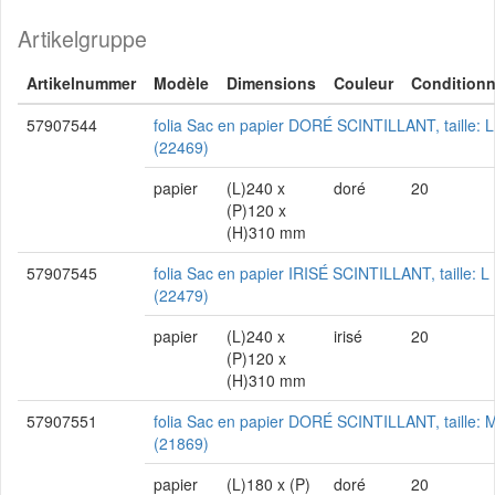
Artikelgruppe
Artikelnummer
Modèle
Dimensions
Couleur
Condition
57907544
folia Sac en papier DORÉ SCINTILLANT, taille: L
(22469)
papier
(L)240 x
doré
20
(P)120 x
(H)310 mm
57907545
folia Sac en papier IRISÉ SCINTILLANT, taille: L
(22479)
papier
(L)240 x
irisé
20
(P)120 x
(H)310 mm
57907551
folia Sac en papier DORÉ SCINTILLANT, taille: 
(21869)
papier
(L)180 x (P)
doré
20