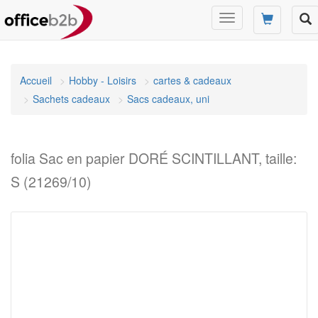
Changer
mode
de
navigation
Accueil
Hobby - Loisirs
cartes & cadeaux
Sachets cadeaux
Sacs cadeaux, uni
folia Sac en papier DORÉ SCINTILLANT, taille:
S (21269/10)