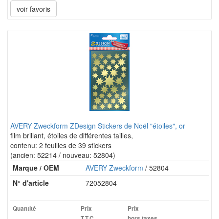
voir favoris
AVERY Zweckform ZDesign Stickers de Noël "étoiles", or
film brillant, étoiles de différentes tailles,
contenu: 2 feuilles de 39 stickers
(ancien: 52214 / nouveau: 52804)
Marque / OEM
AVERY Zweckform
/ 52804
N° d'article
72052804
Quantité
Prix
Prix
T.T.C.
hors taxes