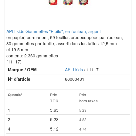
APLI kids Gommettes "Etoile", en rouleau, argent
en papier, permanent, 59 feuilles prédécoupées par rouleau,
30 gommettes par feuille, assorti dans les tailles 12,5 mm
et 19,5 mm
contenu: 2.360 gommettes
(11117)
Marque / OEM
APLI kids
/ 11117
N° d'article
66000481
Quantité
Prix
Prix
T.T.C.
hors taxes
1
5.65
5.23
2
5.28
4.88
4
5.12
4.74