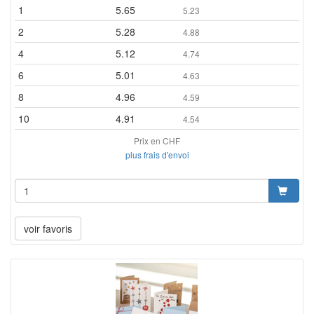
1
5.65
5.23
2
5.28
4.88
4
5.12
4.74
6
5.01
4.63
8
4.96
4.59
10
4.91
4.54
Prix en CHF
plus frais d'envoi
voir favoris