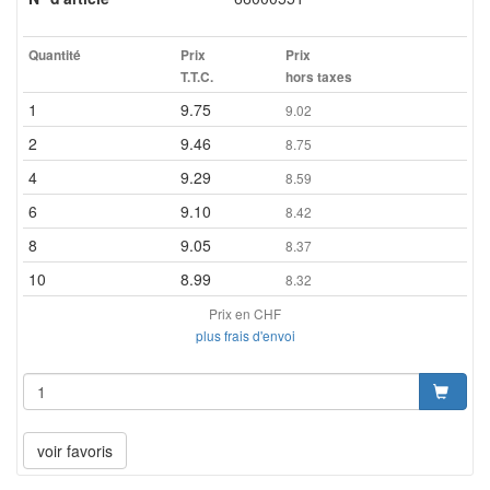
Quantité
Prix
Prix
T.T.C.
hors taxes
1
9.75
9.02
2
9.46
8.75
4
9.29
8.59
6
9.10
8.42
8
9.05
8.37
10
8.99
8.32
Prix en CHF
plus frais d'envoi
voir favoris