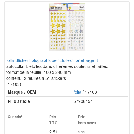
folia Sticker holographique "Etoiles", or et argent
autocollant, étoiles dans différentes couleurs et tailles,
format de la feuille: 100 x 240 mm
contenu: 2 feuilles à 51 stickers
(17103)
Marque / OEM
folia
/ 17103
N° d'article
57906454
Quantité
Prix
Prix
T.T.C.
hors taxes
1
2.51
2.32