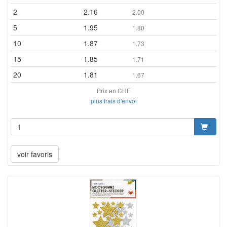
2
2.16
2.00
5
1.95
1.80
10
1.87
1.73
15
1.85
1.71
20
1.81
1.67
Prix en CHF
plus frais d'envoi
voir favoris