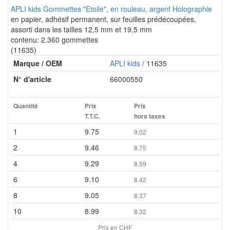
APLI kids Gommettes "Etoile", en rouleau, argent Holographie
en papier, adhésif permanent, sur feuilles prédécoupées,
assorti dans les tailles 12,5 mm et 19,5 mm
contenu: 2.360 gommettes
(11635)
Marque / OEM
APLI kids
/ 11635
N° d'article
66000550
Quantité
Prix
Prix
T.T.C.
hors taxes
1
9.75
9.02
2
9.46
8.75
4
9.29
8.59
6
9.10
8.42
8
9.05
8.37
10
8.99
8.32
Prix en CHF