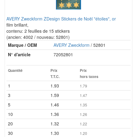
AVERY Zweckform ZDesign Stickers de Noël "étoiles", or
film brillant,
contenu: 2 feuilles de 15 stickers
(ancien: 4002 / nouveau: 52801)
Marque / OEM
AVERY Zweckform
/ 52801
N° d'article
72052801
Quantité
Prix
Prix
T.T.C.
hors taxes
1
1.93
1.79
3
1.59
1.47
5
1.46
1.35
10
1.36
1.26
20
1.32
1.22
30
1.30
1.20