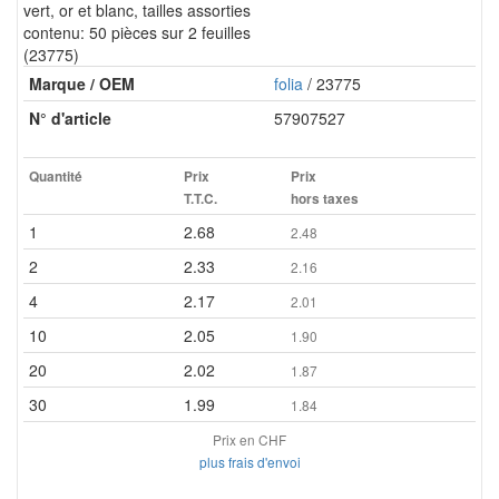
vert, or et blanc, tailles assorties
contenu: 50 pièces sur 2 feuilles
(23775)
Marque / OEM
folia
/ 23775
N° d'article
57907527
Quantité
Prix
Prix
T.T.C.
hors taxes
1
2.68
2.48
2
2.33
2.16
4
2.17
2.01
10
2.05
1.90
20
2.02
1.87
30
1.99
1.84
Prix en CHF
plus frais d'envoi