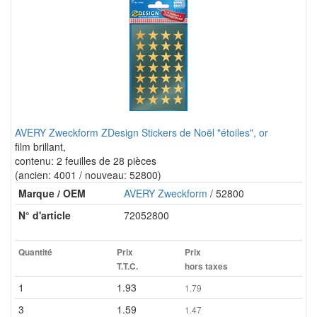
AVERY Zweckform ZDesign Stickers de Noël "étoiles", or
film brillant,
contenu: 2 feuilles de 28 pièces
(ancien: 4001 / nouveau: 52800)
Marque / OEM
AVERY Zweckform
/ 52800
N° d'article
72052800
Quantité
Prix
Prix
T.T.C.
hors taxes
1
1.93
1.79
3
1.59
1.47