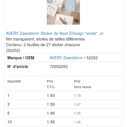
AVERY Zweckform Sticker de Noel ZDesign "etoile", or
film transparent, etoiles de tailles différentes
Contenu: 2 feuilles de 27 sticker chacune
(52252)
Marque / OEM
AVERY Zweckform
/ 52252
N° d'article
72052252
Quantité
Prix
Prix
T.T.C.
hors taxes
1
1.93
1.79
3
1.59
1.47
5
1.46
1.35
10
1.36
1.26