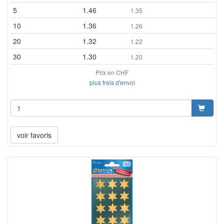
5
1.46
1.35
10
1.36
1.26
20
1.32
1.22
30
1.30
1.20
Prix en CHF
plus frais d'envoi
voir favoris