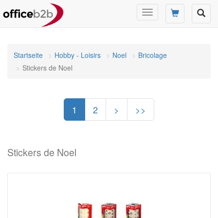
Changer
mode
de
navigation
Startseite
Hobby - Loisirs
Noel
Bricolage
Stickers de Noel
1
2
>
>>
Stickers de Noel