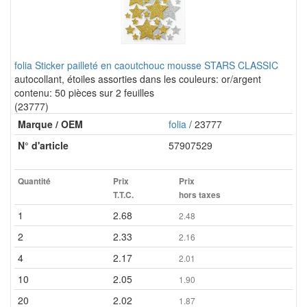
folia Sticker pailleté en caoutchouc mousse STARS CLASSIC
autocollant, étoiles assorties dans les couleurs: or/argent
contenu: 50 pièces sur 2 feuilles
(23777)
Marque / OEM
folia
/ 23777
N° d'article
57907529
Quantité
Prix
Prix
T.T.C.
hors taxes
1
2.68
2.48
2
2.33
2.16
4
2.17
2.01
10
2.05
1.90
20
2.02
1.87