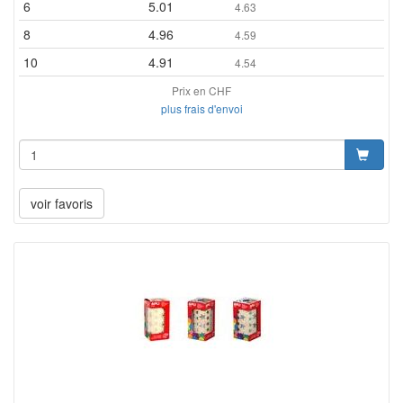
6
5.01
4.63
8
4.96
4.59
10
4.91
4.54
Prix en CHF
plus frais d'envoi
voir favoris