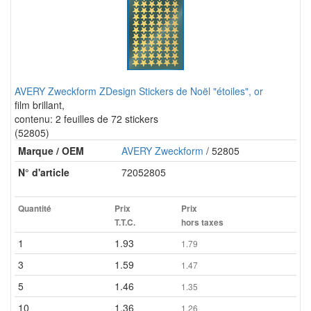
AVERY Zweckform ZDesign Stickers de Noël "étoiles", or
film brillant,
contenu: 2 feuilles de 72 stickers
(52805)
Marque / OEM
AVERY Zweckform
/ 52805
N° d'article
72052805
Quantité
Prix
Prix
T.T.C.
hors taxes
1
1.93
1.79
3
1.59
1.47
5
1.46
1.35
10
1.36
1.26