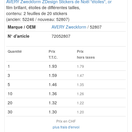
AVERY Zweckform ZDesign Stickers de Noël "étoiles", or
film brillant, étoiles de différentes tailles,
contenu: 2 feuilles de 20 stickers
(ancien: 52246 / nouveau: 52807)
Marque / OEM
AVERY Zweckform
/ 52807
N° d'article
72052807
Quantité
Prix
Prix
T.T.C.
hors taxes
1
1.93
1.79
3
1.59
1.47
5
1.46
1.35
10
1.36
1.26
20
1.32
1.22
30
1.30
1.20
Prix en CHF
plus frais d'envoi