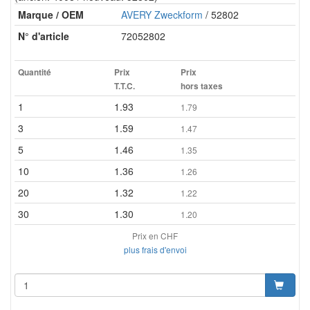
Marque / OEM
AVERY Zweckform
/ 52802
N° d'article
72052802
Quantité
Prix
Prix
T.T.C.
hors taxes
1
1.93
1.79
3
1.59
1.47
5
1.46
1.35
10
1.36
1.26
20
1.32
1.22
30
1.30
1.20
Prix en CHF
plus frais d'envoi