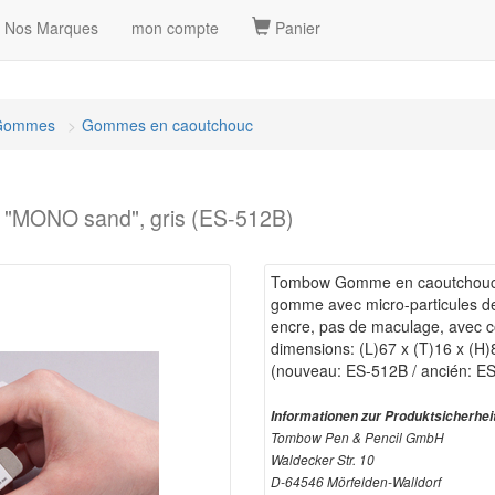
Nos Marques
mon compte
Panier
Gommes
Gommes en caoutchouc
"MONO sand", gris (ES-512B)
Tombow Gomme en caoutchouc 
gomme avec micro-particules de
encre, pas de maculage, avec c
dimensions: (L)67 x (T)16 x (H
(nouveau: ES-512B / ancién: E
Informationen zur Produktsicherhei
Tombow Pen & Pencil GmbH
Waldecker Str. 10
D-64546 Mörfelden-Walldorf