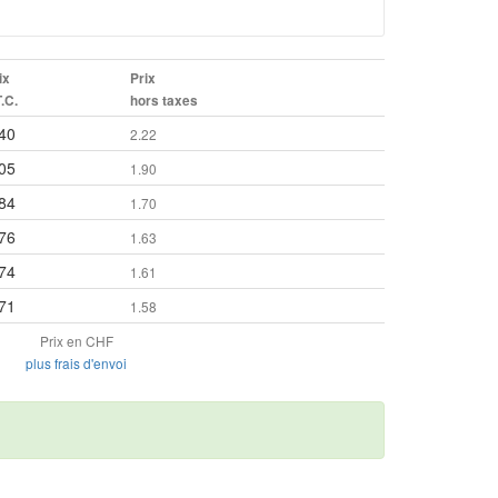
ix
Prix
T.C.
hors taxes
40
2.22
05
1.90
84
1.70
76
1.63
74
1.61
71
1.58
Prix en CHF
plus frais d'envoi