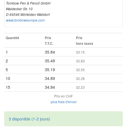
Tombow Pen & Pencil GmbH
Waldecker Str. 10
D-64546 Mörfelden-Walldorf
www.tomboweurope.com
Quantité
Prix
Prix
T.T.C.
hors taxes
1
35.84
33.15
2
35.49
32.83
5
35.19
32.55
10
34.89
32.28
15
34.84
32.23
Prix en CHF
plus frais d'envoi
3 disponible (1-2 jours)