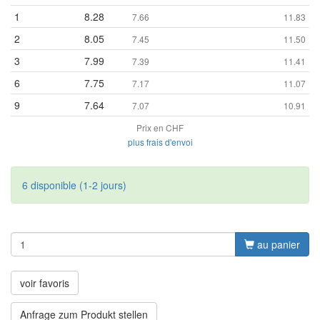
1
8.28
7.66
11.83
2
8.05
7.45
11.50
3
7.99
7.39
11.41
6
7.75
7.17
11.07
9
7.64
7.07
10.91
Prix en CHF
plus frais d'envoi
6 disponible (1-2 jours)
au panier
voir favoris
Anfrage zum Produkt stellen