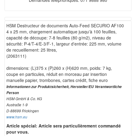
Demandes téléphoniques: 071 9888 980
HSM Destructeur de documents Auto-Feed SECURIO AF100
4 x 25 mm, chargement automatique jusqu'à 100 feuilles,
capacité de découpe: 7-8 feuilles (80 g/m2), niveau de
sécurité: P-4/T-4/E-3/F-1, largeur d'entrée: 225 mm, volume
de recueillement: 25 litres,
(2063111)
dimensions: (L)375 x (P)260 x (H)620 mm, poids: 7 kg,
coupe en particules, réduit en morceau par insertion
manuelle papier, trombones, cartes crédit, fiche euro
Informationen zur Produktsicherheit, Hersteller/EU Verantwortliche
Person
HSM GmbH & Co. KG
Austraße 1-9
D-88699 Frickingen
www.hsm.eu
Article spécial: Article sera particulièrement commandé
pour vous.