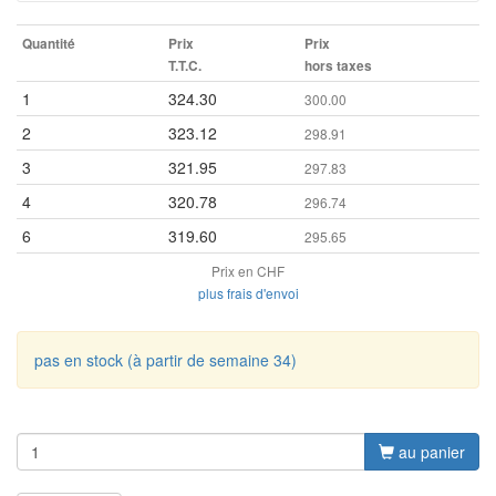
Quantité
Prix
Prix
T.T.C.
hors taxes
1
324.30
300.00
2
323.12
298.91
3
321.95
297.83
4
320.78
296.74
6
319.60
295.65
Prix en CHF
plus frais d'envoi
pas en stock (à partir de semaine 34)
au panier