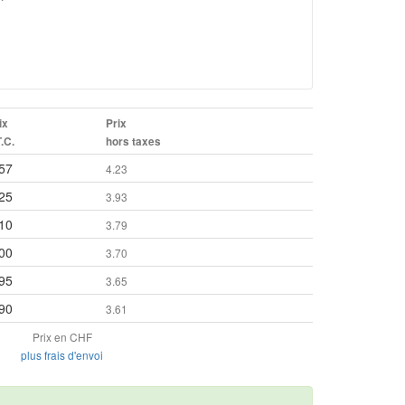
ix
Prix
T.C.
hors taxes
57
4.23
25
3.93
10
3.79
00
3.70
95
3.65
90
3.61
Prix en CHF
plus frais d'envoi