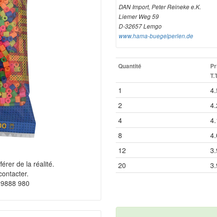
DAN Import, Peter Reineke e.K.
Liemer Weg 59
D-32657 Lemgo
www.hama-buegelperlen.de
Quantité
Pr
T.
1
4.
2
4.
4
4.
8
4.
12
3.
érer de la réalité.
20
3.
contacter.
 9888 980