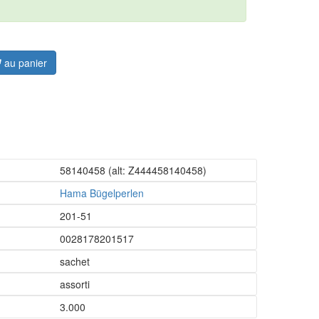
au panier
58140458
(alt: Z444458140458)
Hama Bügelperlen
201-51
0028178201517
sachet
assorti
3.000