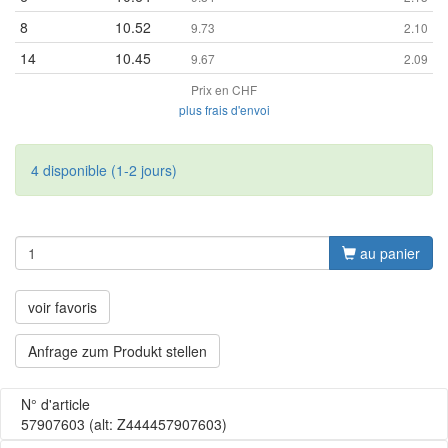
8
10.52
9.73
2.10
14
10.45
9.67
2.09
Prix en CHF
plus frais d'envoi
4 disponible (1-2 jours)
au panier
voir favoris
Anfrage zum Produkt stellen
N° d'article
57907603
(alt: Z444457907603)