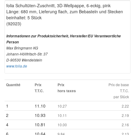
folia Schultüten-Zuschnitt, 3D-Wellpappe, 6-eckig, pink
Länge: 680 mm, Lieferung flach, zum Bebasteln und Stecken
beinhaltet: 5 Stück
(92023)
Informationen zur Produktsicherheit, Hersteller/EU Verantwortliche
Person
Max Bringmann KG
Johann-Höllfritsch-Str. 37
D-90530 Wendelstein
www.folia.de
Prix de base
Quantité
Prix
Prix
T.T.C.
T.T.C.
hors taxes
par Stück
1
11.10
10.27
2.22
2
10.93
10.11
2.19
4
10.81
10.00
2.16
6
10.64
9.84
2.13