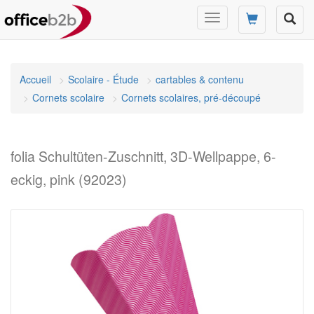
Changer
mode
de
navigation
Accueil
Scolaire - Étude
cartables & contenu
Cornets scolaire
Cornets scolaires, pré-découpé
folia Schultüten-Zuschnitt, 3D-Wellpappe, 6-
eckig, pink (92023)