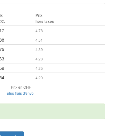
ix
Prix
T.C.
hors taxes
17
4.78
88
4.51
75
4.39
63
4.28
59
4.25
54
4.20
Prix en CHF
plus frais d'envoi