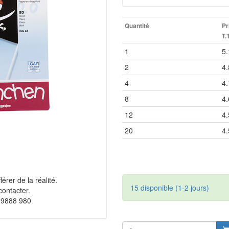
Quantité
Pr
T.
1
5.
2
4.
4
4.
8
4.
12
4.
20
4.
érer de la réalité.
15 disponible (1-2 jours)
contacter.
 9888 980