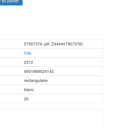
au panier
57907376
(alt: Z444457907376)
folia
2372
4001868024142
rectangulaire
blanc
20