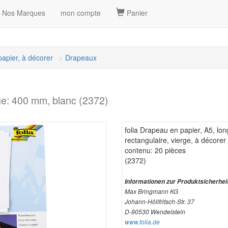
Nos Marques
mon compte
Panier
papier, à décorer
Drapeaux
ige: 400 mm, blanc (2372)
folia Drapeau en papier, A5, lo
rectangulaire, vierge, à décore
contenu: 20 pièces
(2372)
Informationen zur Produktsicherhei
Max Bringmann KG
Johann-Höllfritsch-Str. 37
D-90530 Wendelstein
www.folia.de