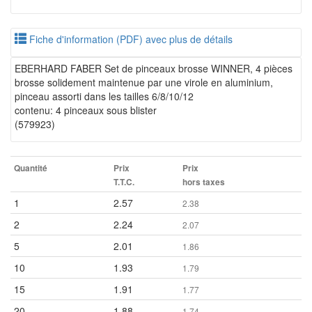
Fiche d'information (PDF) avec plus de détails
EBERHARD FABER Set de pinceaux brosse WINNER, 4 pièces
brosse solidement maintenue par une virole en aluminium,
pinceau assorti dans les tailles 6/8/10/12
contenu: 4 pinceaux sous blister
(579923)
Quantité
Prix
Prix
T.T.C.
hors taxes
1
2.57
2.38
2
2.24
2.07
5
2.01
1.86
10
1.93
1.79
15
1.91
1.77
20
1.88
1.74